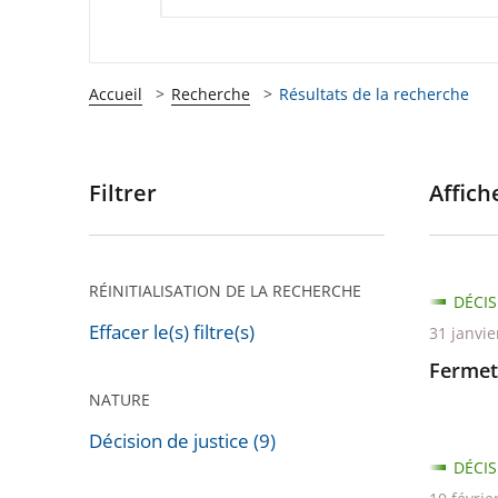
Accueil
Recherche
Résultats de la recherche
Filtrer
Affiche
Passer
les
filtres
pour
RÉINITIALISATION DE LA RECHERCHE
DÉCIS
arriver
Effacer le(s) filtre(s)
31 janvie
après
Fermet
NATURE
Décision de justice (9)
DÉCIS