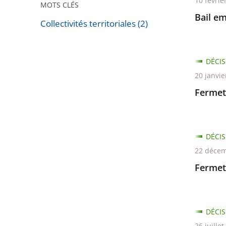
10 févrie
MOTS CLÉS
Bail em
Collectivités territoriales (2)
Passer
les
DÉCIS
filtres
20 janvie
pour
arriver
Fermet
avant
DÉCIS
22 décem
Fermet
DÉCIS
26 juille