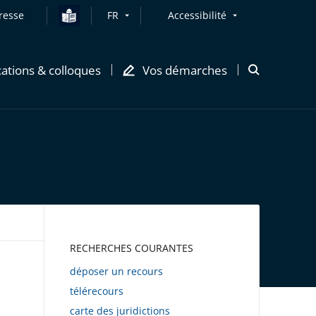
resse
FR
Accessibilité
cations & colloques
Vos démarches
Ouvrir
la
modale
de
recherche
AWEB
RECHERCHES COURANTES
déposer un recours
télérecours
carte des juridictions