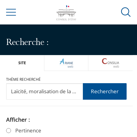
Ouvrir
Menu
la
modal
de
Recherche :
reche
ARIANEWEB
CONSILIA
SITE
THÈME RECHERCHÉ
Rechercher
Passer
Passer
Afficher :
les
les
Pertinence
filtres
filtres