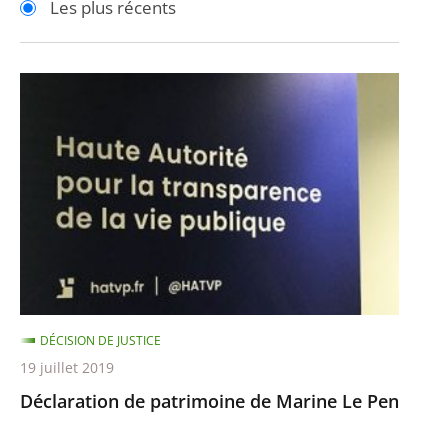
Les plus récents
pour
pour
arriver
arriver
après
avant
Déclaration
de
patrimoine
de
Marine
Le
Pen
DÉCISION DE JUSTICE
19 juillet 2019
Déclaration de patrimoine de Marine Le Pen