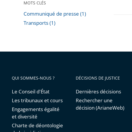
MOTS CLÉS
Communiqué de presse (1)
Transports (1)
Passer
les
filtres
pour
arriver
avant
QUI SOMMES-NOUS ?
DÉCISIONS DE JUSTICE
Le Conseil d'État
Dernières décisions
Les tribunaux et cours
Rechercher une
décision (ArianeWeb)
Engagements égalité
et diversité
Charte de déontologie