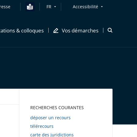
resse
FR
Accessibilité
cations & colloques
Vos démarches
Ouvrir
la
modale
de
recherche
AWEB
RECHERCHES COURANTES
déposer un recours
télérecours
carte des juridictions