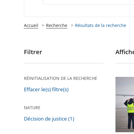
Accueil
Recherche
Résultats de la recherche
Filtrer
Affiche
Passer
les
filtres
pour
RÉINITIALISATION DE LA RECHERCHE
Privatis
arriver
de
Effacer le(s) filtre(s)
après
l'aéropo
de
NATURE
Toulous
Décision de justice (1)
Blagnac