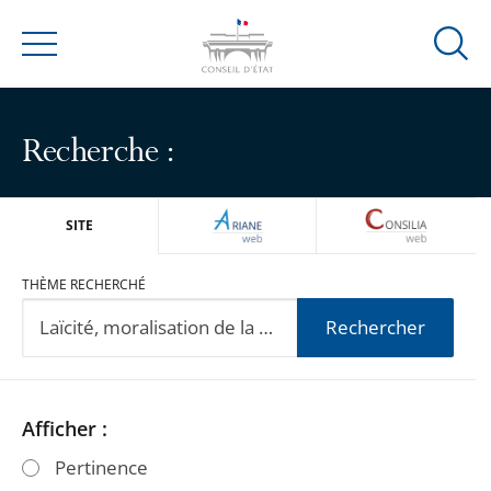
Ouvrir
Menu
la
modal
de
Recherche :
reche
ARIANEWEB
CONSILIA
SITE
THÈME RECHERCHÉ
Rechercher
Passer
Passer
Afficher :
les
les
Pertinence
filtres
filtres