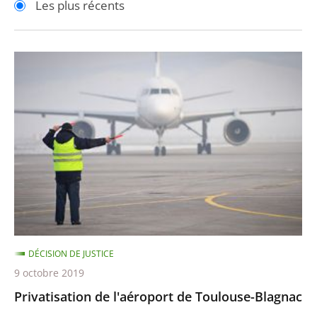
Les plus récents
pour
pour
arriver
arriver
après
avant
Privatisation
de
l'aéroport
de
Toulouse-
Blagnac
DÉCISION DE JUSTICE
9 octobre 2019
Privatisation de l'aéroport de Toulouse-Blagnac