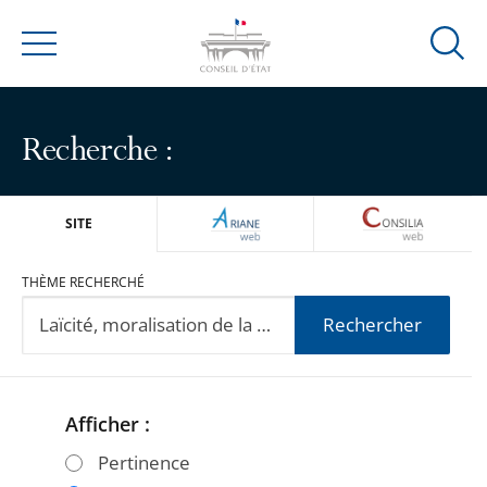
Ouvrir
Menu
la
modal
de
Recherche :
reche
ARIANEWEB
CONSILIA
SITE
THÈME RECHERCHÉ
Rechercher
Afficher :
Passer
Passer
les
les
Pertinence
filtres
filtres