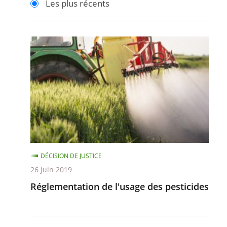
Les plus récents
pour
pour
arriver
arriver
après
avant
Réglementation
de
l'usage
des
pesticides
DÉCISION DE JUSTICE
26 juin 2019
Réglementation de l'usage des pesticides