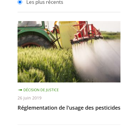
Les plus récents
pour
pour
arriver
arriver
après
avant
Réglementation
de
l'usage
des
pesticides
DÉCISION DE JUSTICE
26 juin 2019
Réglementation de l'usage des pesticides