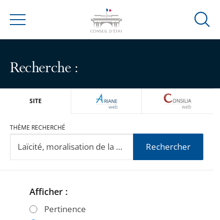
Ouvrir
Menu
la
modal
de
Recherche :
reche
ARIANEWEB
CONSILIA
SITE
THÈME RECHERCHÉ
Rechercher
Afficher :
Passer
Passer
les
les
Pertinence
filtres
filtres