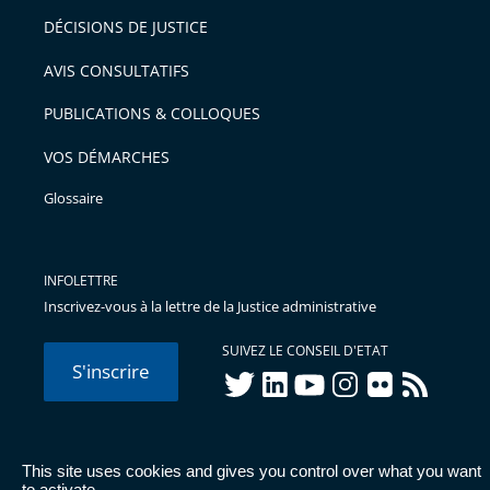
DÉCISIONS DE JUSTICE
AVIS CONSULTATIFS
PUBLICATIONS & COLLOQUES
VOS DÉMARCHES
Glossaire
INFOLETTRE
Inscrivez-vous à la lettre de la Justice administrative
SUIVEZ LE CONSEIL D'ETAT
S'inscrire
twitter
linkedIn
youtube
instagram
flickr
rss
This site uses cookies and gives you control over what you want
© Conseil d'État 2026 -
Mentions légales
-
Cookies
-
Données
to activate