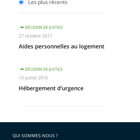
Les plus récents
pour
pour
arriver
arriver
après
avant
DÉCISION DE JUSTICE
27 octobre 2017
Aides personnelles au logement
DÉCISION DE JUSTICE
13 juillet 2016
Hébergement d'urgence
QUI SOMMES-NOUS ?