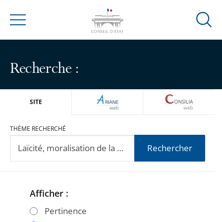
Ouvrir
Menu
la
modal
de
Recherche :
reche
ARIANEWEB
CONSILIA
SITE
THÈME RECHERCHÉ
Rechercher
Afficher :
Passer
Passer
les
les
Pertinence
filtres
filtres