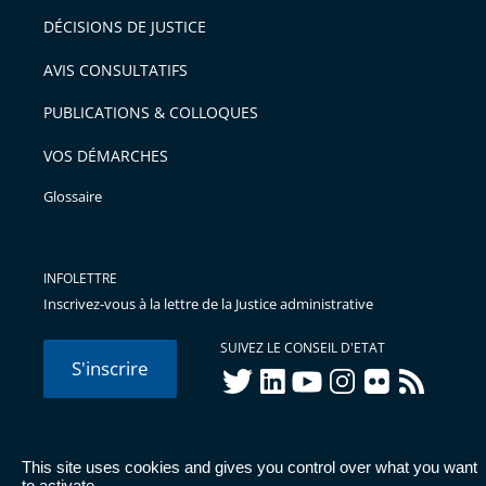
DÉCISIONS DE JUSTICE
AVIS CONSULTATIFS
PUBLICATIONS & COLLOQUES
VOS DÉMARCHES
Glossaire
INFOLETTRE
Inscrivez-vous à la lettre de la Justice administrative
SUIVEZ LE CONSEIL D'ETAT
S'inscrire
twitter
linkedIn
youtube
instagram
flickr
rss
This site uses cookies and gives you control over what you want
© Conseil d'État 2026 -
Mentions légales
-
Cookies
-
Données
to activate