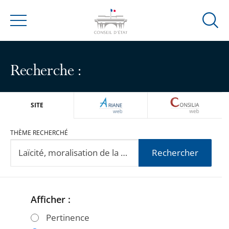
Ouvrir
Menu
la
modal
de
Recherche :
reche
ARIANEWEB
CONSILIA
SITE
THÈME RECHERCHÉ
Rechercher
Afficher :
Passer
Passer
les
les
Pertinence
filtres
filtres