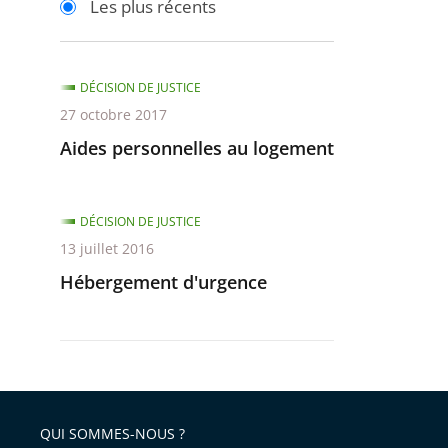
Les plus récents
pour
pour
arriver
arriver
après
avant
DÉCISION DE JUSTICE
27 octobre 2017
Aides personnelles au logement
DÉCISION DE JUSTICE
13 juillet 2016
Hébergement d'urgence
QUI SOMMES-NOUS ?