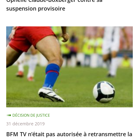
suspension
suspension provisoire
provisoire
BFM
TV
n’était
pas
autorisée
à
retransmettre
la
finale
de
DÉCISION DE JUSTICE
la
31 décembre 2019
Ligue
BFM TV n’était pas autorisée à retransmettre la
des