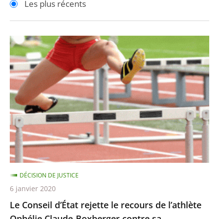
Les plus récents
pour
pour
arriver
arriver
après
avant
Le
Conseil
d’État
rejette
le
recours
de
l’athlète
Ophélie
Claude-
DÉCISION DE JUSTICE
Boxberger
6 janvier 2020
contre
Le Conseil d’État rejette le recours de l’athlète
sa
Ophélie Claude-Boxberger contre sa