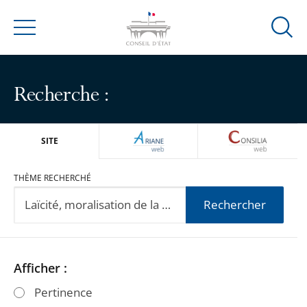
Ouvrir
Menu
la
modal
de
Recherche :
reche
ARIANEWEB
CONSILIA
SITE
THÈME RECHERCHÉ
Rechercher
Passer
Passer
Afficher :
les
les
Pertinence
filtres
filtres