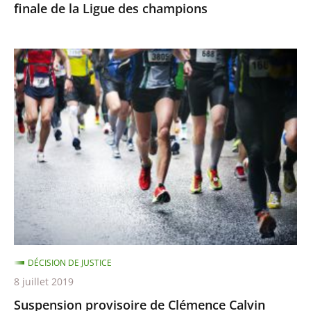
finale de la Ligue des champions
champions
Suspension
provisoire
de
Clémence
Calvin
DÉCISION DE JUSTICE
8 juillet 2019
Suspension provisoire de Clémence Calvin