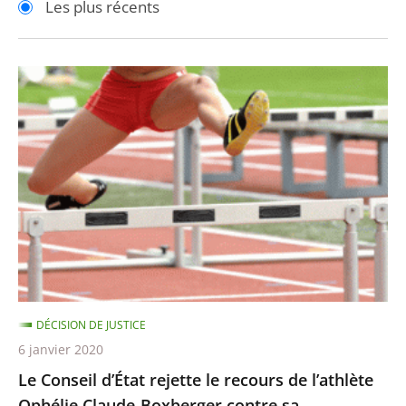
Les plus récents
pour
pour
arriver
arriver
après
avant
Le
Conseil
d’État
rejette
le
recours
de
l’athlète
Ophélie
Claude-
DÉCISION DE JUSTICE
Boxberger
6 janvier 2020
contre
Le Conseil d’État rejette le recours de l’athlète
sa
Ophélie Claude-Boxberger contre sa