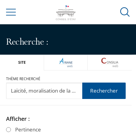
Ouvrir
Menu
la
modal
de
Recherche :
reche
ARIANEWEB
CONSILIA
SITE
THÈME RECHERCHÉ
Rechercher
Passer
Passer
Afficher :
les
les
Pertinence
filtres
filtres