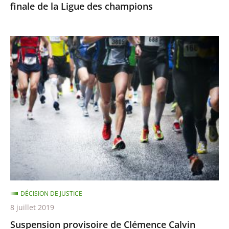
finale de la Ligue des champions
champions
Suspension
provisoire
de
Clémence
Calvin
DÉCISION DE JUSTICE
8 juillet 2019
Suspension provisoire de Clémence Calvin