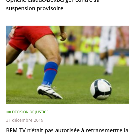
suspension
suspension provisoire
provisoire
BFM
TV
n’était
pas
autorisée
à
retransmettre
la
finale
de
DÉCISION DE JUSTICE
la
31 décembre 2019
Ligue
BFM TV n’était pas autorisée à retransmettre la
des