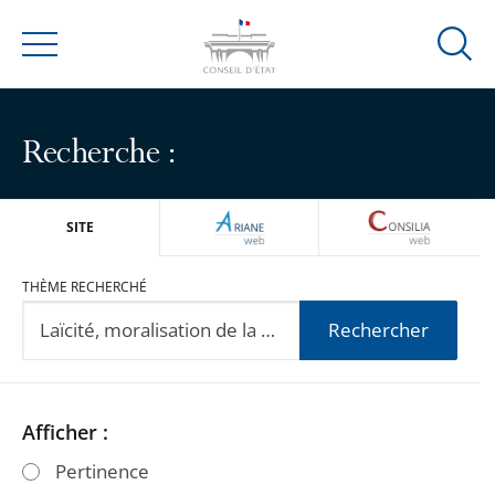
Ouvrir
Menu
la
modal
de
Recherche :
reche
ARIANEWEB
CONSILIA
SITE
THÈME RECHERCHÉ
Rechercher
Passer
Passer
Afficher :
les
les
Pertinence
filtres
filtres