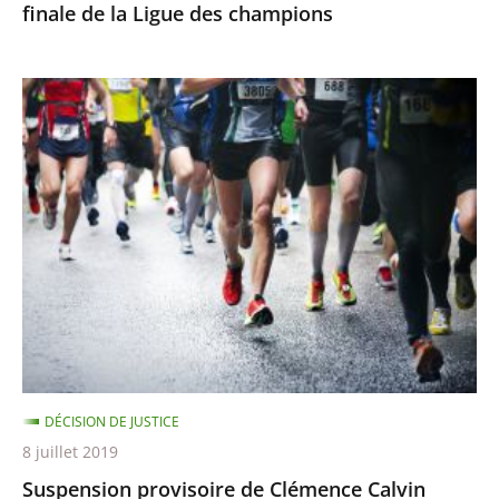
finale de la Ligue des champions
champions
Suspension
provisoire
de
Clémence
Calvin
DÉCISION DE JUSTICE
8 juillet 2019
Suspension provisoire de Clémence Calvin