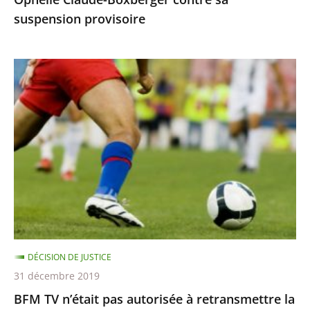
suspension
suspension provisoire
provisoire
BFM
TV
n’était
pas
autorisée
à
retransmettre
la
finale
de
DÉCISION DE JUSTICE
la
31 décembre 2019
Ligue
BFM TV n’était pas autorisée à retransmettre la
des