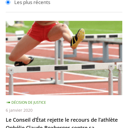
Les plus récents
pour
pour
arriver
arriver
après
avant
Le
Conseil
d’État
rejette
le
recours
de
l’athlète
Ophélie
Claude-
DÉCISION DE JUSTICE
Boxberger
6 janvier 2020
contre
Le Conseil d’État rejette le recours de l’athlète
sa
Ophélie Claude-Boxberger contre sa