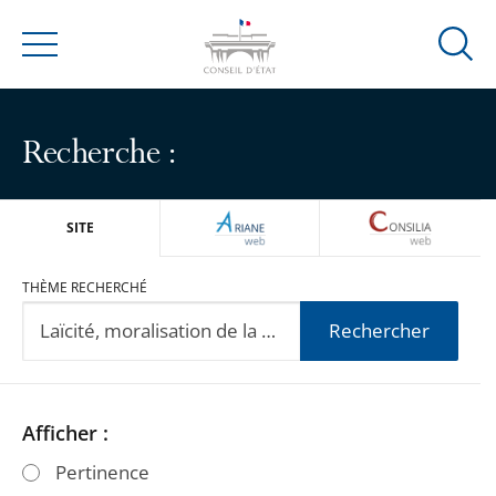
Ouvrir
Menu
la
modal
de
Recherche :
reche
ARIANEWEB
CONSILIA
SITE
THÈME RECHERCHÉ
Rechercher
Passer
Passer
Afficher :
les
les
Pertinence
filtres
filtres