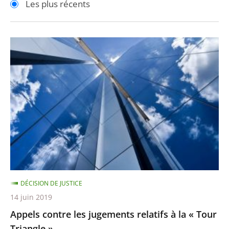
Les plus récents
pour
pour
arriver
arriver
après
avant
Appels
contre
les
jugements
relatifs
à
la
«
Tour
Triangle
DÉCISION DE JUSTICE
»
14 juin 2019
Appels contre les jugements relatifs à la « Tour
Triangle »