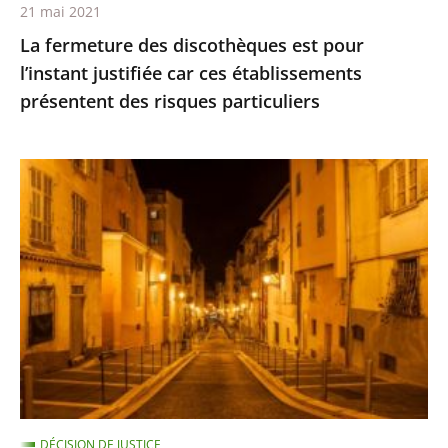
21 mai 2021
présentent
La fermeture des discothèques est pour
des
l’instant justifiée car ces établissements
risques
présentent des risques particuliers
particuliers
Les
restrictions
de
déplacement
ne
sont
pas
suspendues
pour
les
DÉCISION DE JUSTICE