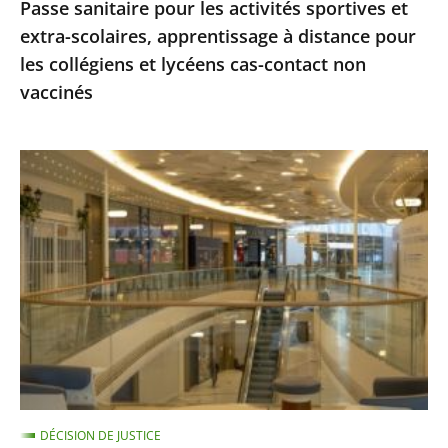
Passe sanitaire pour les activités sportives et
pour
extra-scolaires, apprentissage à distance pour
les
les collégiens et lycéens cas-contact non
collégiens
vaccinés
et
lycéens
cas-
Centres
contact
commerciaux
non
des
vaccinés
Alpes-
Maritimes
:
le
Conseil
d'État
ne
DÉCISION DE JUSTICE
suspend