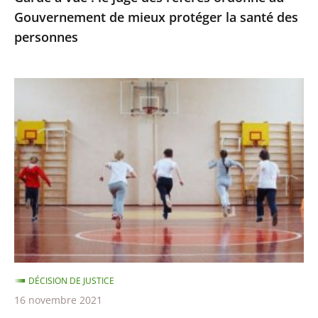
Gouvernement de mieux protéger la santé des
protéger
personnes
la
santé
des
Passe
personnes
sanitaire
pour
les
activités
sportives
et
extra-
scolaires,
apprentissage
DÉCISION DE JUSTICE
à
16 novembre 2021
distance