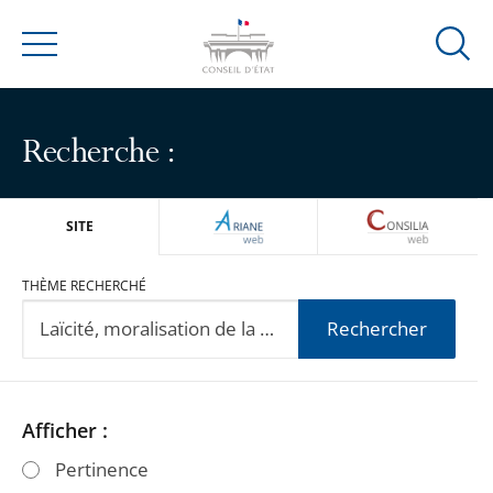
Ouvrir
Menu
la
modal
de
Recherche :
reche
ARIANEWEB
CONSILIA
SITE
THÈME RECHERCHÉ
Rechercher
Passer
Passer
Afficher :
les
les
Pertinence
filtres
filtres