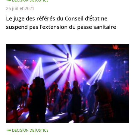
DÉCISION DE JUSTICE
l’extension
26 juillet 2021
du
Le juge des référés du Conseil d’État ne
passe
suspend pas l’extension du passe sanitaire
sanitaire
La
fermeture
des
discothèques
est
pour
l’instant
justifiée
car
ces
DÉCISION DE JUSTICE
établissements