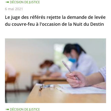
DÉCISION DE JUSTICE
couvre-
6 mai 2021
feu
Le juge des référés rejette la demande de levée
à
du couvre-feu à l'occasion de la Nuit du Destin
l'occasion
de
la
Épreuves
Nuit
de
du
BTS
Destin
:
le
juge
des
référés
ne
suspend
DÉCISION DE JUSTICE
pas