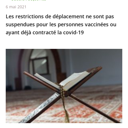
personnes
6 mai 2021
vaccinées
Les restrictions de déplacement ne sont pas
ou
suspendues pour les personnes vaccinées ou
ayant
ayant déjà contracté la covid-19
déjà
contracté
la
Le
covid-
juge
19
des
référés
rejette
la
demande
de
levée
du