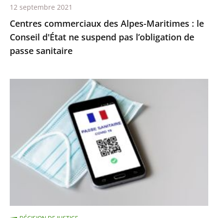
12 septembre 2021
pas
Centres commerciaux des Alpes-Maritimes : le
l’obligation
Conseil d'État ne suspend pas l’obligation de
de
passe sanitaire
passe
sanitaire
Le
juge
des
référés
du
Conseil
d’État
ne
suspend
pas