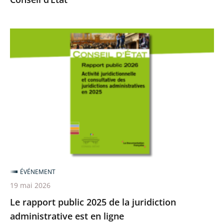
Le
rapport
public
2025
de
la
juridiction
administrative
est
en
ÉVÉNEMENT
ligne
19 mai 2026
Le rapport public 2025 de la juridiction
administrative est en ligne