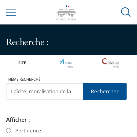
Ouvrir
Menu
la
modal
de
Recherche :
reche
ARIANEWEB
CONSILIA
SITE
THÈME RECHERCHÉ
Rechercher
Passer
Passer
Afficher :
les
les
Pertinence
filtres
filtres