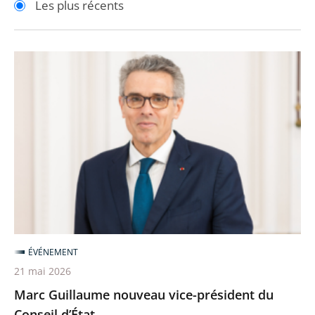
Les plus récents
pour
pour
arriver
arriver
après
avant
Marc
Guillaume
nouveau
vice-
président
du
Conseil
d’État
ÉVÉNEMENT
21 mai 2026
Marc Guillaume nouveau vice-président du
Conseil d’État