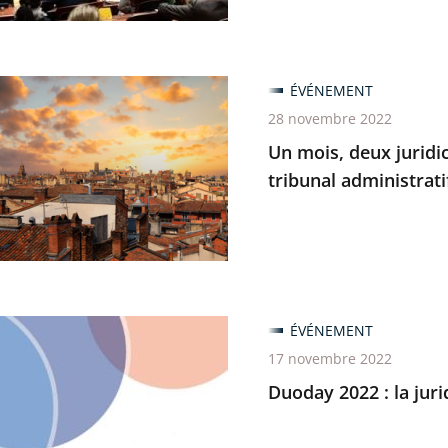
ÉVÉNEMENT
28 novembre 2022
Un mois, deux juridic
ions
tribunal administrat
trative
ÉVÉNEMENT
17 novembre 2022
Duoday 2022 : la juri
ratif
on