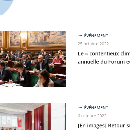
trative
e
ée
ÉVÉNEMENT
25 octobre 2022
ieux
Le « contentieux cli
que
annuelle du Forum e
ÉVÉNEMENT
nce
6 octobre 2022
e
[En images] Retour su