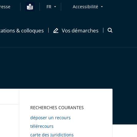
resse
FR
Accessibilité
cations & colloques
Vos démarches
Ouvrir
la
modale
de
recherche
AWEB
RECHERCHES COURANTES
déposer un recours
télérecours
carte des juridictions