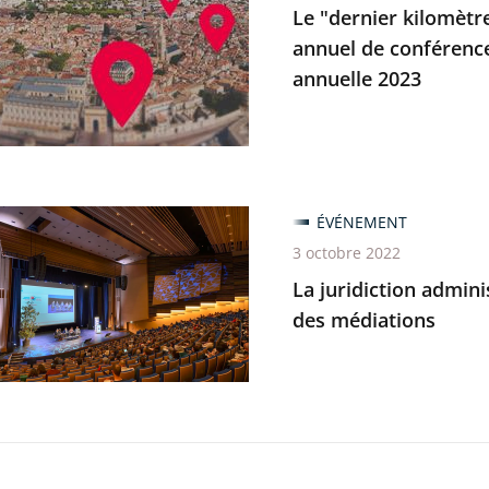
re"
Le "dernier kilomètr
annuel de conférences
es
annuelle 2023
ionner
es,
u
e
ÉVÉNEMENT
on
nces
3 octobre 2022
trative
La juridiction admini
e
des médiations
s
ional
ons