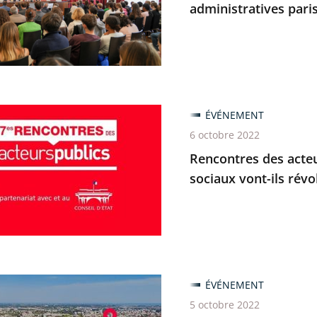
administratives pari
en
res
ÉVÉNEMENT
onnement
6 octobre 2022
ions
Rencontres des acteu
tratives
sociaux vont-ils révo
nnes
ÉVÉNEMENT
r
5 octobre 2022