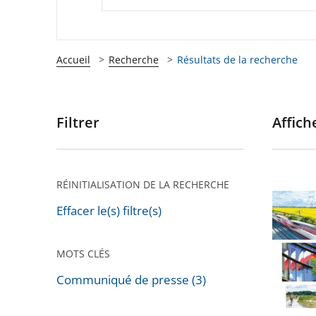
Accueil
Recherche
Résultats de la recherche
Filtrer
Affiche
Passer
les
filtres
pour
RÉINITIALISATION DE LA RECHERCHE
Vœux
arriver
du
Effacer le(s) filtre(s)
après
Conseil
d'État
MOTS CLÉS
2023
Communiqué de presse (3)
Passer