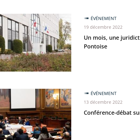
ÉVÉNEMENT
19 décembre 2022
Un mois, une juridict
on
Pontoise
ratif
nce-
ÉVÉNEMENT
13 décembre 2022
e
Conférence-débat sur 