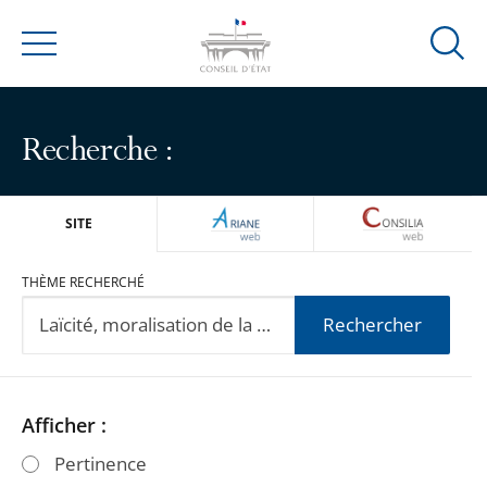
Ouvrir
Menu
la
modal
de
Recherche :
reche
ARIANEWEB
CONSILIA
SITE
THÈME RECHERCHÉ
Rechercher
Passer
Passer
Afficher :
les
les
Pertinence
filtres
filtres