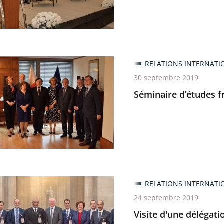
ratif
re
RELATIONS INTERNATI
s
30 septembre 2019
Séminaire d’études f
s
RELATIONS INTERNATI
24 septembre 2019
ion
Visite d'une délégat