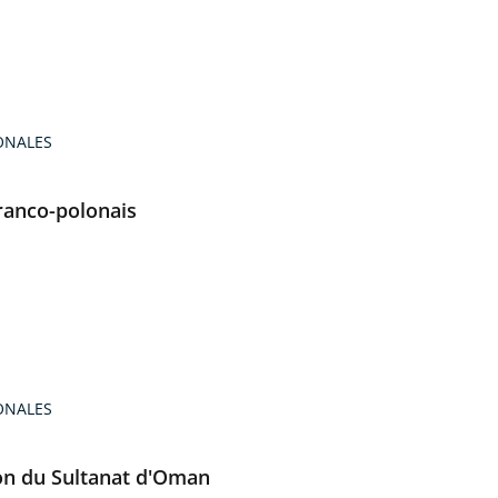
ONALES
ranco-polonais
ONALES
ion du Sultanat d'Oman