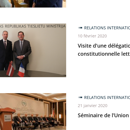
RELATIONS INTERNATI
10 février 2020
bre
ion
Visite d'une délégati
constitutionnelle let
re
RELATIONS INTERNATI
tionnelle
21 janvier 2020
Séminaire de l’Union 