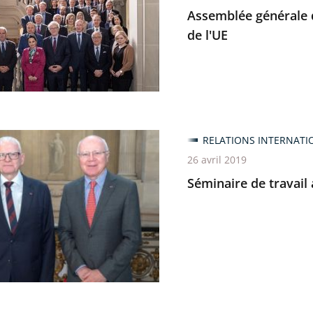
Assemblée générale d
ions
de l'UE
tratives
es
re
RELATIONS INTERNATI
26 avril 2019
Séminaire de travail 
e