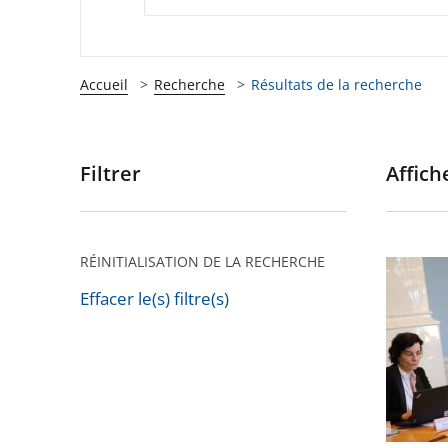
Accueil
Recherche
Résultats de la recherche
Filtrer
Affiche
Passer
les
filtres
pour
RÉINITIALISATION DE LA RECHERCHE
Visite
arriver
d’une
Effacer le(s) filtre(s)
après
Passer
délégat
les
du
filtres
Conseil
pour
d’État
arriver
à