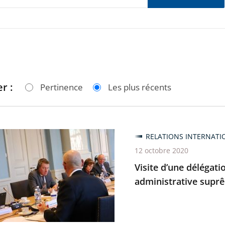
r :
Pertinence
Les plus récents
RELATIONS INTERNATI
12 octobre 2020
ion
Visite d’une délégati
administrative supr