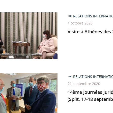
RELATIONS INTERNATI
trative
1 octobre 2020
e
s
Visite à Athènes des
bre
RELATIONS INTERNATI
s
21 septembre 2020
es
14ème Journées jurid
(Split, 17-18 septem
tratives