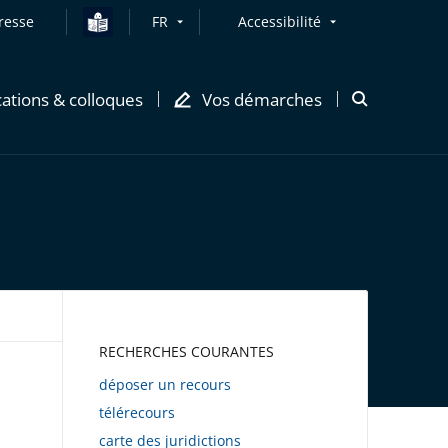
resse
FR
Accessibilité
cations & colloques
Vos démarches
Ouvrir
la
modale
de
recherche
AWEB
RECHERCHES COURANTES
déposer un recours
télérecours
carte des juridictions