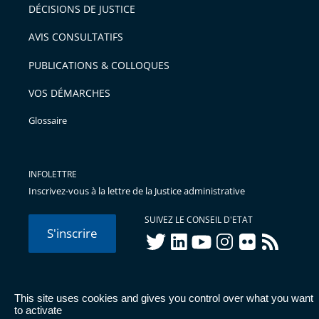
DÉCISIONS DE JUSTICE
AVIS CONSULTATIFS
PUBLICATIONS & COLLOQUES
VOS DÉMARCHES
Glossaire
INFOLETTRE
Inscrivez-vous à la lettre de la Justice administrative
SUIVEZ LE CONSEIL D'ETAT
S'inscrire
twitter
linkedIn
youtube
instagram
flickr
rss
This site uses cookies and gives you control over what you want
© Conseil d'État 2026 -
Mentions légales
-
Cookies
-
Données
to activate
personnelles
-
Publications administratives
-
Accessibilité :