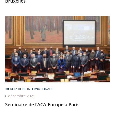
Bruxelles
Séminaire
de
l’ACA-
Europe
à
Paris
RELATIONS INTERNATIONALES
6 décembre 2021
Séminaire de l’ACA-Europe à Paris