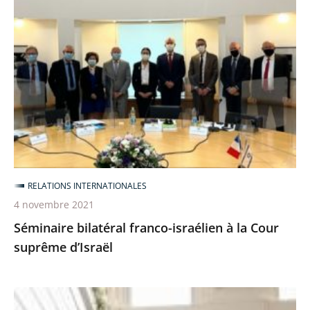
bilatéral
franco-
israélien
à
la
Cour
suprême
d’Israël
RELATIONS INTERNATIONALES
4 novembre 2021
Séminaire bilatéral franco-israélien à la Cour
suprême d’Israël
Séminaire