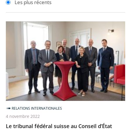
Les plus récents
pour
pour
arriver
arriver
après
avant
Le
tribunal
fédéral
suisse
au
Conseil
d’État
pour
débattre
de
trois
RELATIONS INTERNATIONALES
enjeux
4 novembre 2022
contemporains
Le tribunal fédéral suisse au Conseil d’État