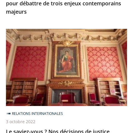
majeurs
pour débattre de trois enjeux contemporains
majeurs
Le
saviez-
vous
?
Nos
décisions
de
justice
disponibles
en
RELATIONS INTERNATIONALES
anglais
3 octobre 2022
et
Le saviez-vous ? Nos décisions de justice
espagnol