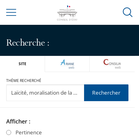
Ouvrir
Menu
la
modal
de
Recherche :
reche
ARIANEWEB
CONSILIA
SITE
THÈME RECHERCHÉ
Rechercher
Passer
Passer
Afficher :
les
les
Pertinence
filtres
filtres