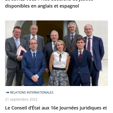
disponibles en anglais et espagnol
Le
Conseil
d’État
aux
16e
Journées
juridiques
et
administratives
franco-
RELATIONS INTERNATIONALES
croates
21 septembre 2022
Le Conseil d’État aux 16e Journées juridiques et