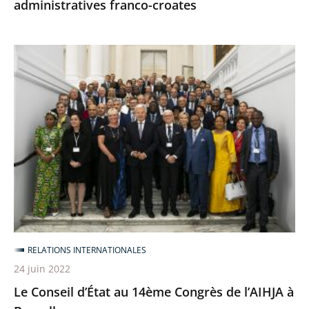
administratives franco-croates
Le
Conseil
d’État
au
14ème
Congrès
de
l’AIHJA
à
Bruxelles
RELATIONS INTERNATIONALES
24 juin 2022
Le Conseil d’État au 14ème Congrès de l’AIHJA à