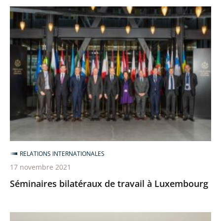
Séminaires
bilatéraux
de
travail
à
Luxembourg
RELATIONS INTERNATIONALES
17 novembre 2021
Séminaires bilatéraux de travail à Luxembourg
Séminaire