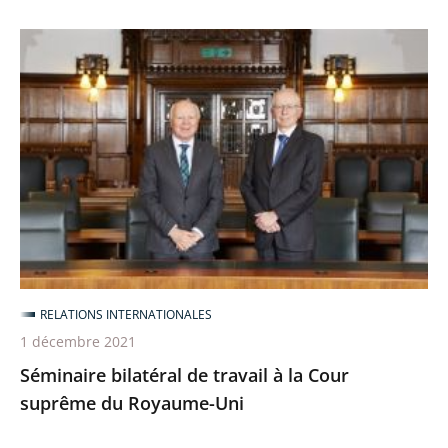
italien
Séminaire
bilatéral
de
travail
à
la
Cour
suprême
du
Royaume-
RELATIONS INTERNATIONALES
Uni
1 décembre 2021
Séminaire bilatéral de travail à la Cour
suprême du Royaume-Uni