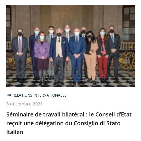
Séminaire
de
travail
bilatéral
:
le
Conseil
d’Etat
reçoit
une
RELATIONS INTERNATIONALES
délégation
3 décembre 2021
du
Séminaire de travail bilatéral : le Conseil d’Etat
Consiglio
reçoit une délégation du Consiglio di Stato
di
italien
Stato