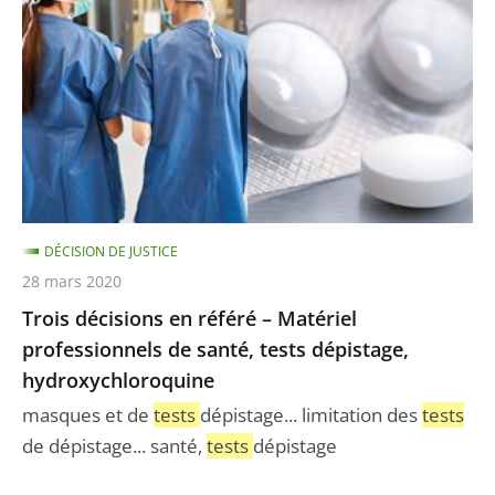
en
référé
–
Matériel
professionnels
de
santé,
tests
DÉCISION DE JUSTICE
dépistage,
28 mars 2020
hydroxychloroquine
Trois décisions en référé – Matériel
professionnels de santé, tests dépistage,
hydroxychloroquine
masques et de
tests
dépistage... limitation des
tests
de dépistage... santé,
tests
dépistage