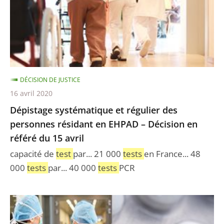
personnes
résidant
en
EHPAD
–
DÉCISION DE JUSTICE
Décision
16 avril 2020
en
Dépistage systématique et régulier des
référé
personnes résidant en EHPAD – Décision en
du
référé du 15 avril
15
avril
capacité de
test
par... 21 000
tests
en France... 48
000
tests
par... 40 000
tests
PCR
Trois
décisions