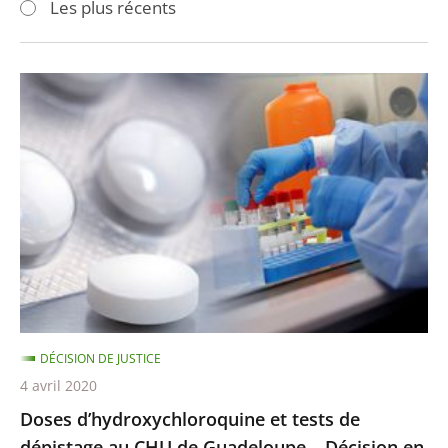
Les plus récents
pour
pour
arriver
arriver
après
avant
Doses
d’hydroxychloroquine
et
tests
de
dépistage
au
CHU
de
Guadeloupe
DÉCISION DE JUSTICE
–
4 avril 2020
Décision
Doses d’hydroxychloroquine et tests de
en
dépistage au CHU de Guadeloupe – Décision en