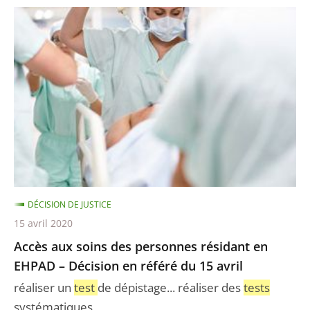
Accès
aux
soins
des
personnes
résidant
en
EHPAD
–
Décision
DÉCISION DE JUSTICE
en
15 avril 2020
référé
Accès aux soins des personnes résidant en
du
EHPAD – Décision en référé du 15 avril
15
avril
réaliser un
test
de dépistage... réaliser des
tests
systématiques