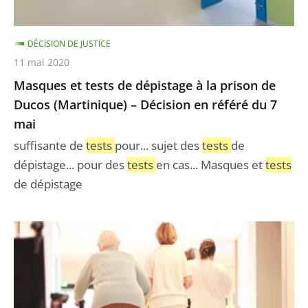
de
Ducos
DÉCISION DE JUSTICE
(Martinique)
11 mai 2020
–
Masques et tests de dépistage à la prison de
Décision
Ducos (Martinique) – Décision en référé du 7
en
mai
référé
du
suffisante de
tests
pour... sujet des
tests
de
7
dépistage... pour des
tests
en cas... Masques et
tests
mai
de dépistage
Dépistage
systématique
et
régulier
des