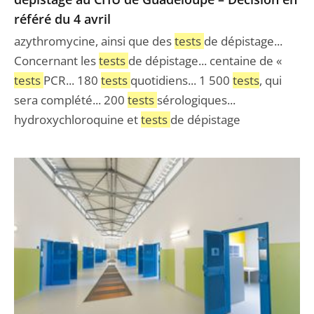
référé
référé du 4 avril
du
4
azythromycine, ainsi que des
tests
de dépistage...
avril
Concernant les
tests
de dépistage... centaine de «
tests
PCR... 180
tests
quotidiens... 1 500
tests
, qui
sera complété... 200
tests
sérologiques...
hydroxychloroquine et
tests
de dépistage
Masques
et
tests
de
dépistage
à
la
prison