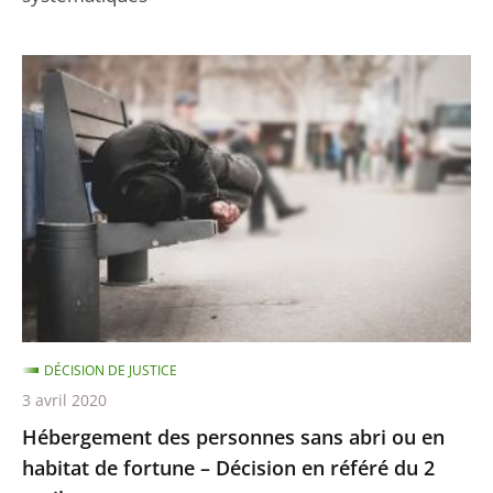
Hébergement
des
personnes
sans
abri
ou
en
habitat
de
fortune
DÉCISION DE JUSTICE
–
3 avril 2020
Décision
Hébergement des personnes sans abri ou en
en
habitat de fortune – Décision en référé du 2
référé