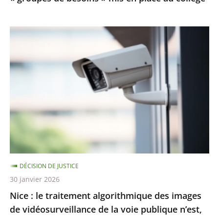
en
place
Nice
au
:
collège
le
traitement
algorithmique
des
images
de
vidéosurveillance
de
DÉCISION DE JUSTICE
la
30 janvier 2026
voie
Nice : le traitement algorithmique des images
publique
de vidéosurveillance de la voie publique n’est,
n’est,