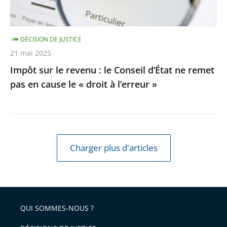
ne
remet
DÉCISION DE JUSTICE
pas
21 mai 2025
en
Impôt sur le revenu : le Conseil d’État ne remet
cause
pas en cause le « droit à l’erreur »
le
«
droit
à
l’erreur
Charger plus d'articles
»
QUI SOMMES-NOUS ?