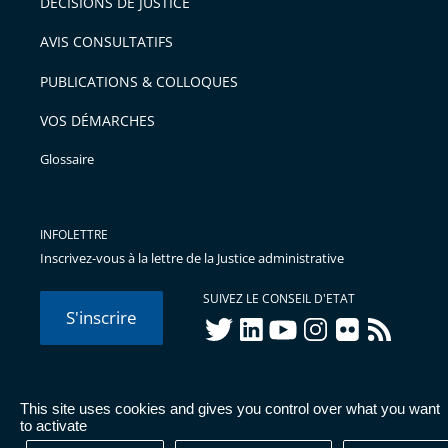
DÉCISIONS DE JUSTICE
AVIS CONSULTATIFS
PUBLICATIONS & COLLOQUES
VOS DÉMARCHES
Glossaire
INFOLETTRE
Inscrivez-vous à la lettre de la Justice administrative
SUIVEZ LE CONSEIL D'ETAT
S'inscrire
twitter
linkedIn
youtube
instagram
flickr
rss
This site uses cookies and gives you control over what you want
© Conseil d'État 2026 -
Mentions légales
-
Cookies
-
Données
to activate
personnelles
-
Publications administratives
-
Accessibilité :