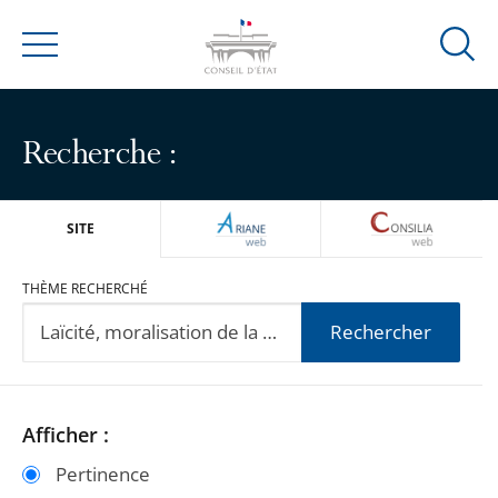
Ouvrir
Menu
la
modal
de
Recherche :
reche
ARIANEWEB
CONSILIA
SITE
THÈME RECHERCHÉ
Rechercher
Passer
Passer
Afficher :
les
les
Pertinence
filtres
filtres