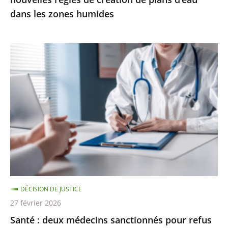
d’eau
dans les zones humides
dans
les
zones
Santé
humides
:
deux
médecins
sanctionnés
pour
refus
de
soins
discriminatoire
DÉCISION DE JUSTICE
27 février 2026
Santé : deux médecins sanctionnés pour refus