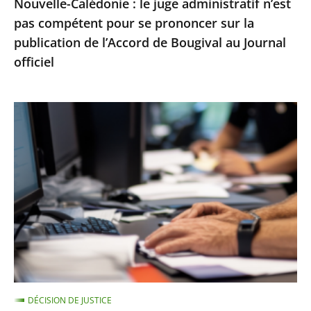
Nouvelle-Calédonie : le juge administratif n’est
sur
pas compétent pour se prononcer sur la
la
publication de l’Accord de Bougival au Journal
publication
officiel
de
l’Accord
de
Le
Bougival
Conseil
au
d’État
Journal
rejette
officiel
un
recours
contre
la
suspension
d’une
DÉCISION DE JUSTICE
note