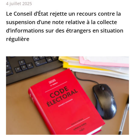
4 juillet 2025
relative
Le Conseil d’État rejette un recours contre la
à
suspension d’une note relative à la collecte
la
d’informations sur des étrangers en situation
collecte
régulière
d’informations
sur
des
Le
étrangers
Conseil
en
d’État
situation
confirme
régulière
la
démission
d’office
de
M.