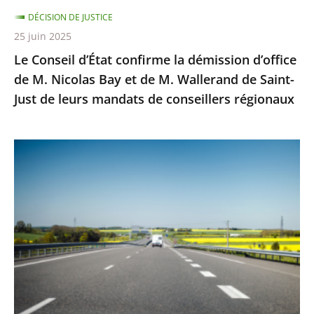
Nicolas
DÉCISION DE JUSTICE
Bay
25 juin 2025
et
Le Conseil d’État confirme la démission d’office
de
de M. Nicolas Bay et de M. Wallerand de Saint-
M.
Just de leurs mandats de conseillers régionaux
Wallerand
de
Saint-
Autoroute
Just
A69
de
:
leurs
Saisi
mandats
sur
de
un
conseillers
litige
régionaux
distinct
de