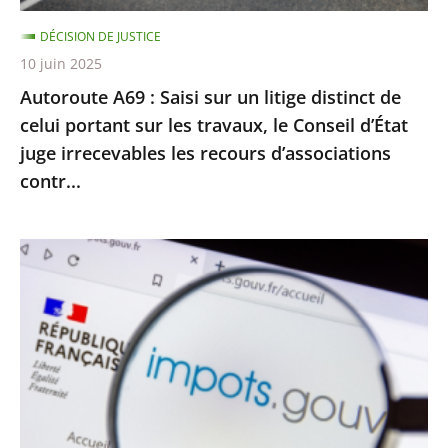
celui
DÉCISION DE JUSTICE
portant
10 juin 2025
sur
Autoroute A69 : Saisi sur un litige distinct de
les
celui portant sur les travaux, le Conseil d’État
travaux,
juge irrecevables les recours d’associations
le
contr...
Conseil
d’État
juge
Impôt
irrecevables
sur
les
le
recours
revenu
d’associations
:
contr...
le
Conseil
d’État