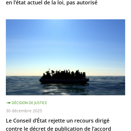
en l’état actuel de la loi, pas autorisé
en
l’état
actuel
Le
de
Conseil
la
d’État
loi,
rejette
pas
un
autorisé
recours
dirigé
contre
le
décret
DÉCISION DE JUSTICE
de
30 décembre 2025
publication
Le Conseil d’État rejette un recours dirigé
de
contre le décret de publication de l’accord
l’accord