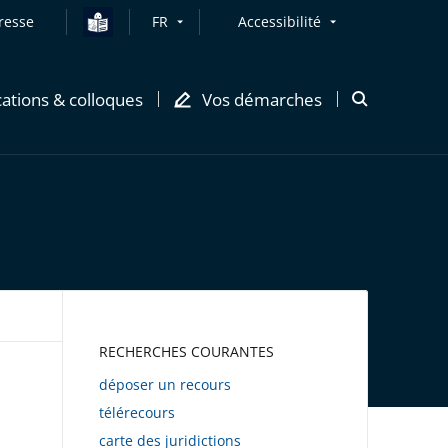
resse
FR
Accessibilité
cations & colloques
Vos démarches
Ouvrir
la
modale
de
recherche
AWEB
RECHERCHES COURANTES
déposer un recours
télérecours
carte des juridictions