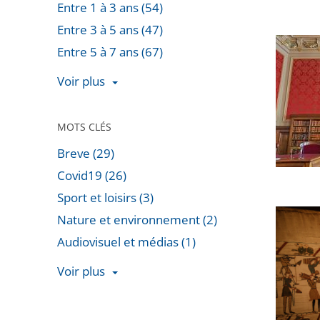
Entre 1 à 3 ans (54)
d’État
Entre 3 à 5 ans (47)
confirm
[Décryp
Entre 5 à 7 ans (67)
l’arrêt
Covid-
de
Voir plus
19
la
:
CAA
retour
MOTS CLÉS
de
en
Toulous
Breve (29)
chiffres
autoris
Covid19 (26)
sur
la
Sport et loisirs (3)
un
reprise
Prêt
Nature et environnement (2)
an
du
de
Audiovisuel et médias (1)
de
projet
la
recours
Voir plus
Tapisse
devant
Passer
de
le
les
Bayeux