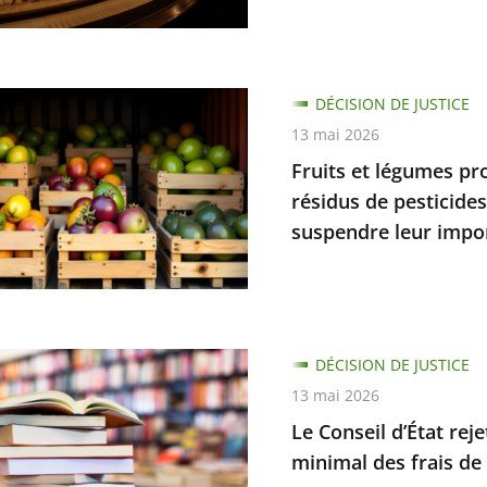
DÉCISION DE JUSTICE
ce
13 mai 2026
s
Fruits et légumes pr
nt
résidus de pesticide
suspendre leur impo
n
nt
DÉCISION DE JUSTICE
nt
13 mai 2026
que
Le Conseil d’État re
minimal des frais de 