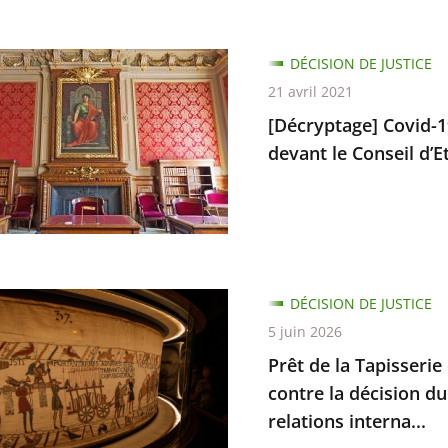
e
tage]
DÉCISION DE JUSTICE
21 avril 2021
[Décryptage] Covid-19
devant le Conseil d’Et
e
ant
DÉCISION DE JUSTICE
5 juin 2026
Prêt de la Tapisserie
rie
contre la décision du
relations interna...