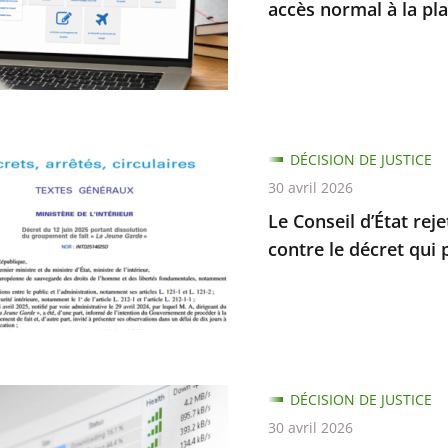
accès normal à la pl
e
ur
er
DÉCISION DE JUSTICE
30 avril 2026
Le Conseil d’État rej
contre le décret qui 
rme
ion
DÉCISION DE JUSTICE
30 avril 2026