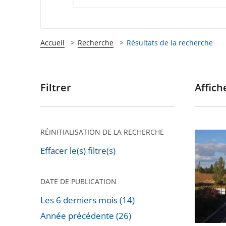
Accueil
Recherche
Résultats de la recherche
Filtrer
Affiche
Passer
les
filtres
pour
RÉINITIALISATION DE LA RECHERCHE
Autorou
arriver
«
Effacer le(s) filtre(s)
après
A69
»
DATE DE PUBLICATION
:
Les 6 derniers mois (14)
Le
Année précédente (26)
Conseil