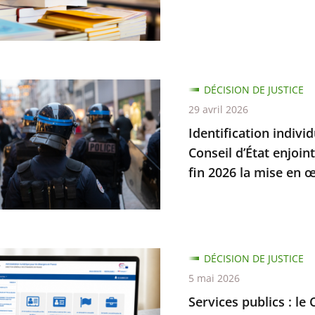
es
s
on
s
.
nement
cation
DÉCISION DE JUSTICE
t
elle
29 avril 2026
dre
Identification indivi
s
Conseil d’État enjoin
tion
fin 2026 la mise en œ
mes
n
s
DÉCISION DE JUSTICE
5 mai 2026
Services publics : le 