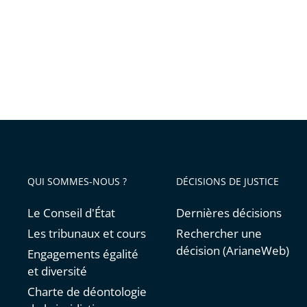
n’a
pas
à
faire
l’objet
d’un
débat
public
QUI SOMMES-NOUS ?
DÉCISIONS DE JUSTICE
Le Conseil d'État
Dernières décisions
Les tribunaux et cours
Rechercher une
décision (ArianeWeb)
Engagements égalité
et diversité
Charte de déontologie