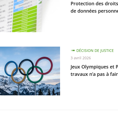
Protection des droits
r
de données personnel
e
ait
ion
DÉCISION DE JUSTICE
ent
ques
3 avril 2026
Jeux Olympiques et P
s
piques
travaux n’a pas à fair
elles
ble