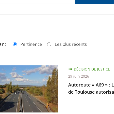
r :
Pertinence
Les plus récents
te
DÉCISION DE JUSTICE
29 juin 2026
Autoroute « A69 » : L
de Toulouse autorisan