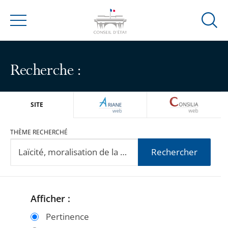
Ouvrir
Menu
la
modal
de
Recherche :
reche
ARIANEWEB
CONSILIA
SITE
THÈME RECHERCHÉ
Rechercher
Afficher :
Passer
Passer
les
les
Pertinence
filtres
filtres