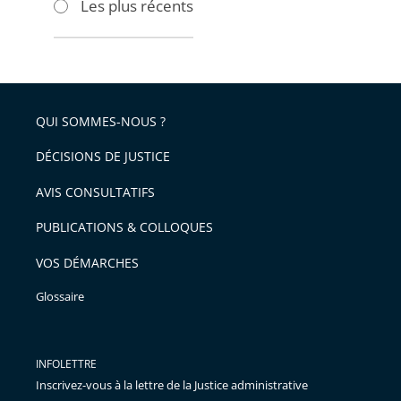
Les plus récents
pour
pour
arriver
arriver
après
avant
QUI SOMMES-NOUS ?
DÉCISIONS DE JUSTICE
AVIS CONSULTATIFS
PUBLICATIONS & COLLOQUES
VOS DÉMARCHES
Glossaire
INFOLETTRE
Inscrivez-vous à la lettre de la Justice administrative