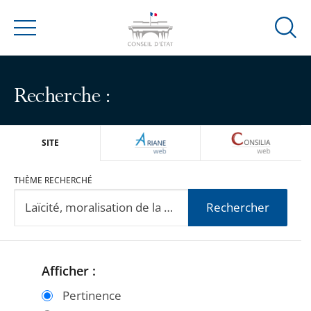
Ouvrir
Menu
la
modal
de
Recherche :
reche
ARIANEWEB
CONSILIA
SITE
THÈME RECHERCHÉ
Rechercher
Afficher :
Passer
Passer
les
les
Pertinence
filtres
filtres