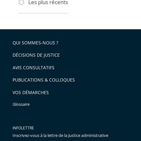
Les plus récents
pour
pour
arriver
arriver
après
avant
QUI SOMMES-NOUS ?
DÉCISIONS DE JUSTICE
AVIS CONSULTATIFS
PUBLICATIONS & COLLOQUES
VOS DÉMARCHES
Glossaire
INFOLETTRE
Inscrivez-vous à la lettre de la Justice administrative