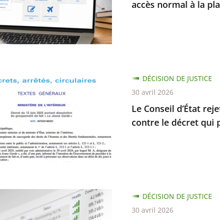
accès normal à la pl
e
ur
er
DÉCISION DE JUSTICE
30 avril 2026
Le Conseil d’État rej
contre le décret qui 
rme
ion
DÉCISION DE JUSTICE
30 avril 2026