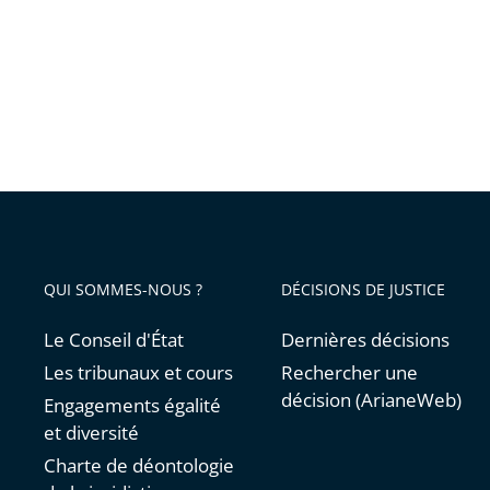
n’a
pas
à
faire
l’objet
d’un
débat
public
QUI SOMMES-NOUS ?
DÉCISIONS DE JUSTICE
Le Conseil d'État
Dernières décisions
Les tribunaux et cours
Rechercher une
décision (ArianeWeb)
Engagements égalité
et diversité
Charte de déontologie