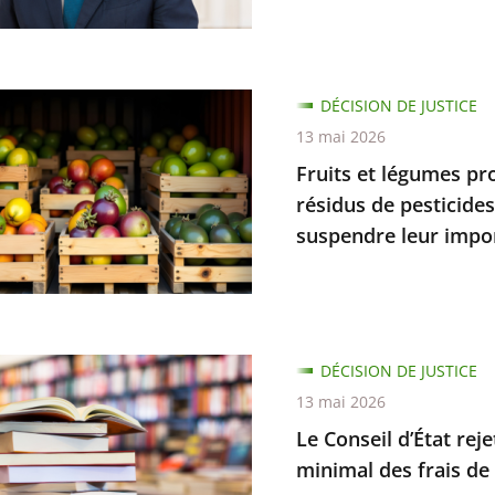
n
nt
DÉCISION DE JUSTICE
13 mai 2026
que
s
Fruits et légumes pr
nt
résidus de pesticide
suspendre leur impo
s
.
DÉCISION DE JUSTICE
nt
13 mai 2026
Le Conseil d’État re
minimal des frais de 