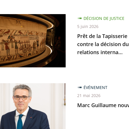
e
DÉCISION DE JUSTICE
5 juin 2026
Prêt de la Tapisserie
rie
contre la décision du
relations interna...
e
ant
ÉVÉNEMENT
me
21 mai 2026
u
Marc Guillaume nouve
nt