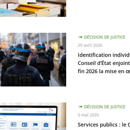
es
s
on
nement
cation
DÉCISION DE JUSTICE
t
elle
29 avril 2026
dre
Identification indivi
s
Conseil d’État enjoin
tion
fin 2026 la mise en œ
mes
n
s
DÉCISION DE JUSTICE
5 mai 2026
Services publics : le 