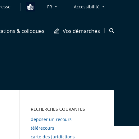
resse
FR
Accessibilité
cations & colloques
Vos démarches
Ouvrir
la
modale
de
recherche
AWEB
RECHERCHES COURANTES
déposer un recours
télérecours
carte des juridictions