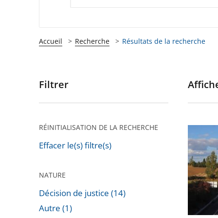
Accueil
Recherche
Résultats de la recherche
Filtrer
Affiche
Passer
les
filtres
pour
RÉINITIALISATION DE LA RECHERCHE
Autorou
arriver
«
Effacer le(s) filtre(s)
après
A69
»
NATURE
:
Décision de justice (14)
Le
Autre (1)
Conseil