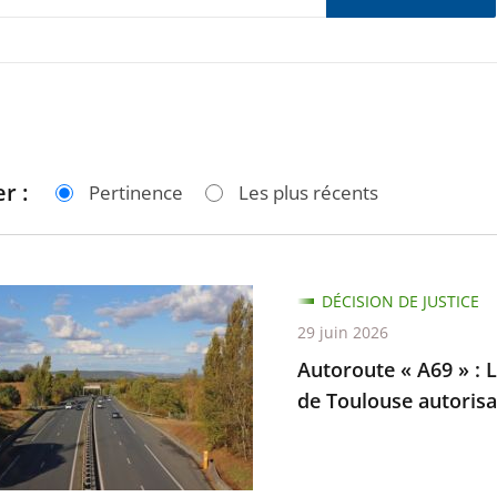
r :
Pertinence
Les plus récents
te
DÉCISION DE JUSTICE
29 juin 2026
Autoroute « A69 » : L
de Toulouse autorisan