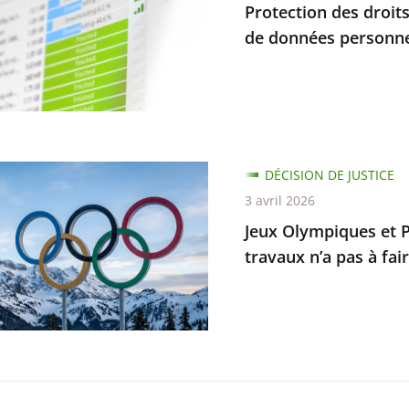
Protection des droits
r
de données personnel
e
ait
ion
DÉCISION DE JUSTICE
ent
ques
3 avril 2026
Jeux Olympiques et P
s
piques
travaux n’a pas à fair
elles
ble