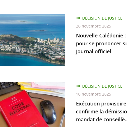
e-
DÉCISION DE JUSTICE
ie
26 novembre 2025
Nouvelle-Calédonie :
ion
pour se prononcer su
Journal officiel
ratif
ique
ent
on
DÉCISION DE JUSTICE
ion
re
10 novembre 2025
Exécution provisoire d
cer
ées
confirme la démissi
bilité
mandat de conseillè..