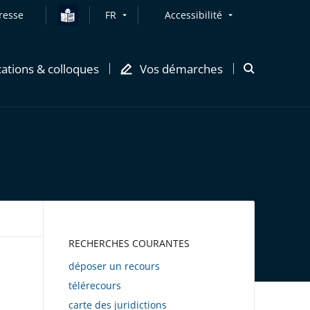
resse
FR
Accessibilité
cations & colloques
Vos démarches
Ouvrir
la
modale
de
recherche
AWEB
RECHERCHES COURANTES
déposer un recours
télérecours
carte des juridictions