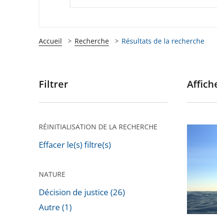
Accueil
Recherche
Résultats de la recherche
Filtrer
Affiche
Passer
les
filtres
pour
RÉINITIALISATION DE LA RECHERCHE
Le
arriver
Conseil
Effacer le(s) filtre(s)
après
d’État
rejette
NATURE
un
Décision de justice (26)
recours
Autre (1)
dirigé