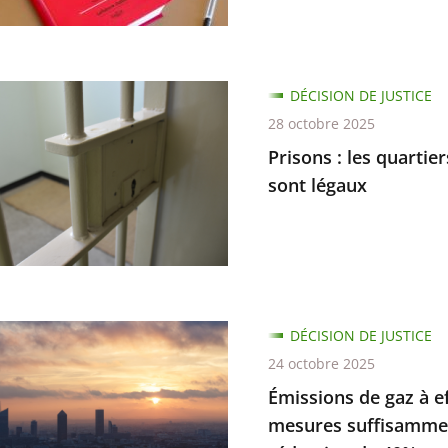
ion
DÉCISION DE JUSTICE
e
l
28 octobre 2025
Prisons : les quartie
on
rs
sont légaux
ité
ns
DÉCISION DE JUSTICE
ée
24 octobre 2025
Émissions de gaz à ef
mesures suffisammen