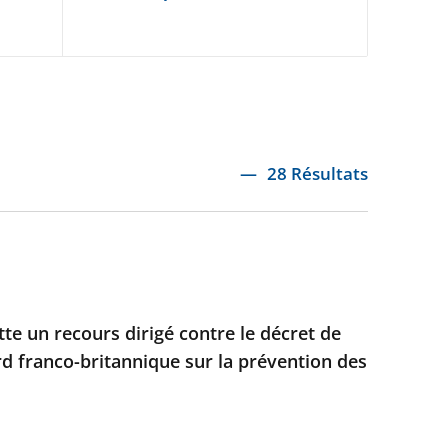
28 Résultats
ette un recours dirigé contre le décret de
rd franco-britannique sur la prévention des