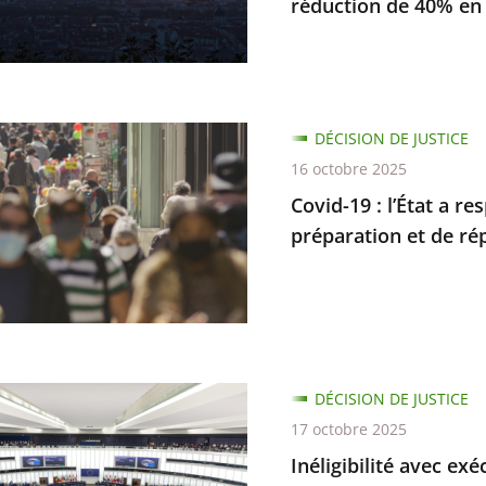
réduction de 40% en
...
DÉCISION DE JUSTICE
s
16 octobre 2025
s
Covid-19 : l’État a r
préparation et de rép
s
é
amment
s
ons
es
lité
DÉCISION DE JUSTICE
17 octobre 2025
on
Inéligibilité avec ex
on