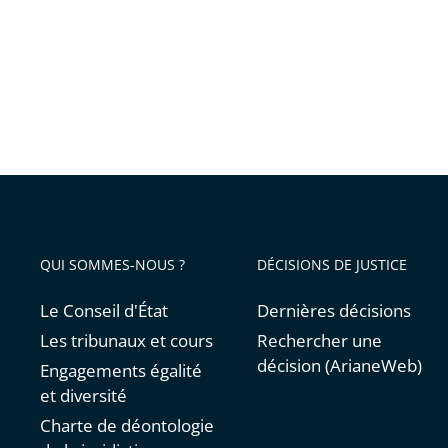
médica
aux
ne
mineur
relève
:
pas
des
de
actions
l’office
concrèt
du...
sont
déjà
engagé
QUI SOMMES-NOUS ?
DÉCISIONS DE JUSTICE
pour
en
Le Conseil d'État
Dernières décisions
assurer
Les tribunaux et cours
Rechercher une
le
décision (ArianeWeb)
Engagements égalité
respect
et diversité
Charte de déontologie