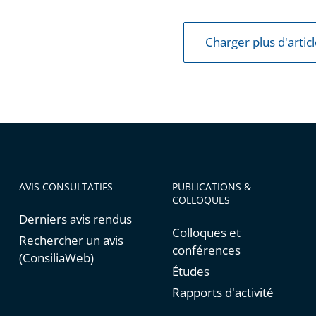
ux
s
Charger plus d'artic
es
es
AVIS CONSULTATIFS
PUBLICATIONS &
COLLOQUES
Derniers avis rendus
Colloques et
Rechercher un avis
conférences
(ConsiliaWeb)
Études
Rapports d'activité