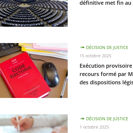
re
définitive met fin a
tion
e
nation
ve
on
DÉCISION DE JUSTICE
re
15 octobre 2025
Exécution provisoire d
es
recours formé par Mm
bilité
des dispositions légi
en
DÉCISION DE JUSTICE
1 octobre 2025