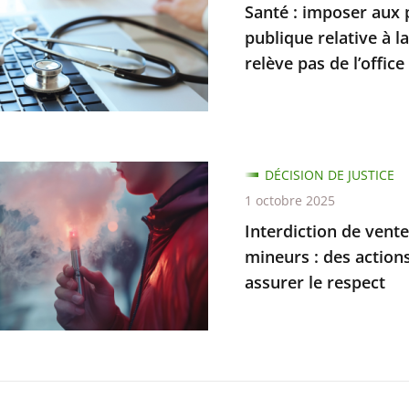
r
Santé : imposer aux 
publique relative à l
s
relève pas de l’office 
r
tion
DÉCISION DE JUSTICE
e
1 octobre 2025
e
Interdiction de vent
ions
mineurs : des action
ves
s
assurer le respect
e