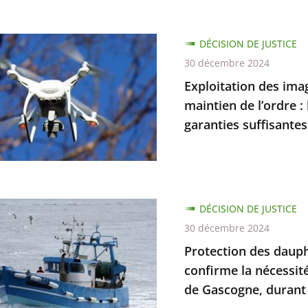
tion
DÉCISION DE JUSTICE
30 décembre 2024
ts
Exploitation des ima
trées
maintien de l’ordre :
garanties suffisantes
tion
n
iale,
ion
DÉCISION DE JUSTICE
30 décembre 2024
s
Protection des dauphi
confirme la nécessit
de Gascogne, durant 
ins