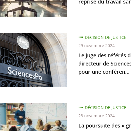
reprise du travail san
e,
on
gnement
DÉCISION DE JUSTICE
29 novembre 2024
Le juge des référés d
directeur de Sciences
e
pour une conféren...
r
uences
d
DÉCISION DE JUSTICE
ce
te
28 novembre 2024
La poursuite des « gr