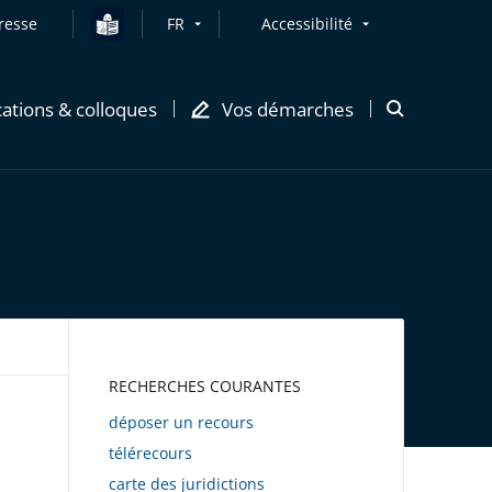
resse
FR
Accessibilité
cations & colloques
Vos démarches
Ouvrir
la
modale
de
recherche
AWEB
RECHERCHES COURANTES
déposer un recours
télérecours
carte des juridictions