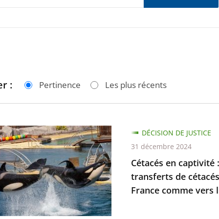
r :
Pertinence
Les plus récents
DÉCISION DE JUSTICE
31 décembre 2024
é
Cétacés en captivité :
transferts de cétacés
France comme vers l.
ion