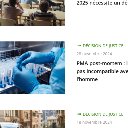
2025 nécessite un dé
s
ur
s
DÉCISION DE JUSTICE
28 novembre 2024
m
PMA post-mortem : l’i
pas incompatible ave
ion
ction
l’homme
te
nement
DÉCISION DE JUSTICE
...
se
r
18 novembre 2024