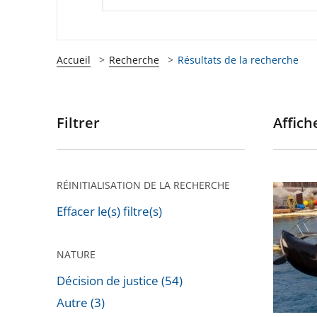
Accueil
Recherche
Résultats de la recherche
Filtrer
Affiche
Passer
les
filtres
pour
RÉINITIALISATION DE LA RECHERCHE
Cétacés
arriver
en
Effacer le(s) filtre(s)
après
captivit
:
NATURE
la
Décision de justice (54)
législat
Autre (3)
actuelle