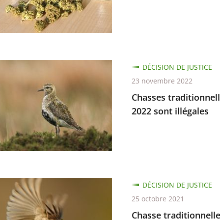
ant
ge
ue
s
DÉCISION DE JUSTICE
nnelles
23 novembre 2022
Chasses traditionnell
2022 sont illégales
s
tions
tés
antes
DÉCISION DE JUSTICE
nnelle
25 octobre 2021
Chasse traditionnelle