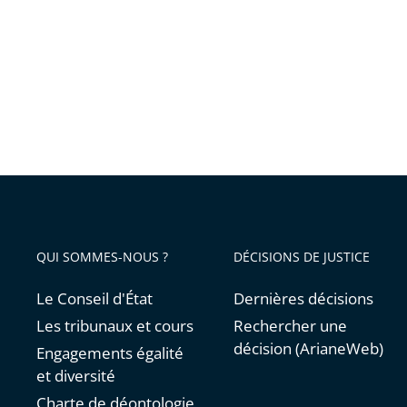
être
mis
en
œuvre
QUI SOMMES-NOUS ?
DÉCISIONS DE JUSTICE
Le Conseil d'État
Dernières décisions
Les tribunaux et cours
Rechercher une
décision (ArianeWeb)
Engagements égalité
et diversité
Charte de déontologie