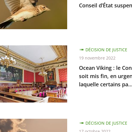
Conseil d’État suspen
DÉCISION DE JUSTICE
19 novembre 2022
Ocean Viking : le Con
soit mis fin, en urge
d
laquelle certains pa..
es
tions
ant
n
DÉCISION DE JUSTICE
17 octobre 2022