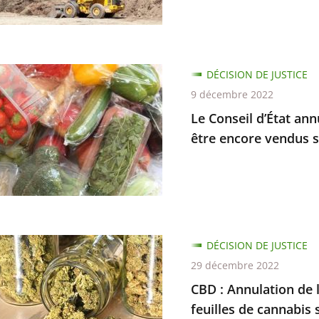
sen
s
es
DÉCISION DE JUSTICE
9 décembre 2022
Le Conseil d’État ann
être encore vendus 
DÉCISION DE JUSTICE
s
29 décembre 2022
ion
CBD : Annulation de l
feuilles de cannabis 