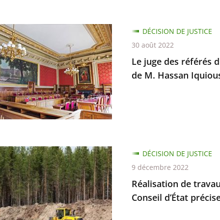
DÉCISION DE JUSTICE
30 août 2022
Le juge des référés d
de M. Hassan Iquiou
d
ion
DÉCISION DE JUSTICE
ce
ion
9 décembre 2022
Réalisation de travau
Conseil d’État précise
ion