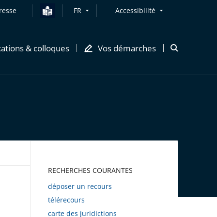
resse
FR
Accessibilité
cations & colloques
Vos démarches
Ouvrir
la
modale
de
recherche
AWEB
RECHERCHES COURANTES
déposer un recours
télérecours
carte des juridictions