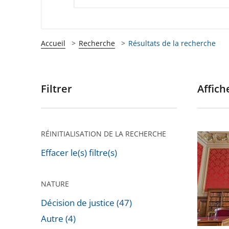
Accueil
Recherche
Résultats de la recherche
Filtrer
Affiche
Passer
les
filtres
pour
RÉINITIALISATION DE LA RECHERCHE
[Décryp
arriver
Covid-
Effacer le(s) filtre(s)
après
19
:
NATURE
retour
Décision de justice (47)
en
Autre (4)
chiffres