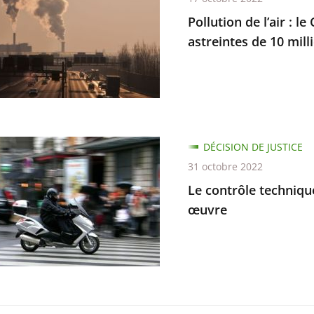
Pollution de l’air : l
astreintes de 10 mill
,
ne
DÉCISION DE JUSTICE
ire
e
31 octobre 2022
e
ue
Le contrôle techniqu
œuvre
es