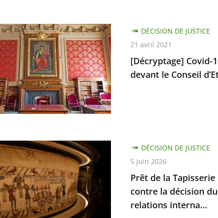
e
tage]
DÉCISION DE JUSTICE
21 avril 2021
[Décryptage] Covid-19
devant le Conseil d’Et
e
ant
DÉCISION DE JUSTICE
5 juin 2026
Prêt de la Tapisserie
rie
contre la décision du
relations interna...