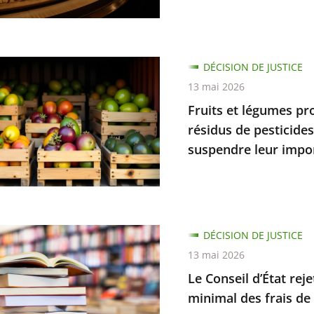
DÉCISION DE JUSTICE
ce
13 mai 2026
s
Fruits et légumes pr
nt
résidus de pesticide
suspendre leur impo
n
nt
DÉCISION DE JUSTICE
nt
13 mai 2026
que
Le Conseil d’État re
minimal des frais de 