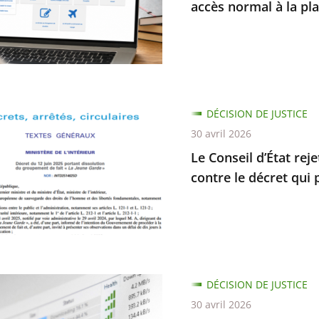
accès normal à la pl
e
ur
er
DÉCISION DE JUSTICE
30 avril 2026
Le Conseil d’État rej
contre le décret qui 
rme
ion
DÉCISION DE JUSTICE
30 avril 2026