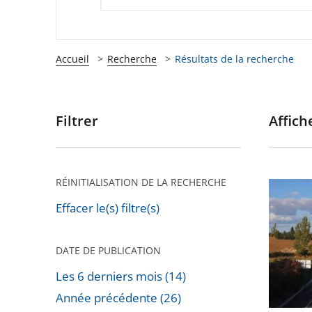
Accueil
Recherche
Résultats de la recherche
Filtrer
Affiche
Passer
les
filtres
pour
RÉINITIALISATION DE LA RECHERCHE
Autorou
arriver
«
Effacer le(s) filtre(s)
après
A69
»
DATE DE PUBLICATION
:
Les 6 derniers mois (14)
Le
Année précédente (26)
Conseil