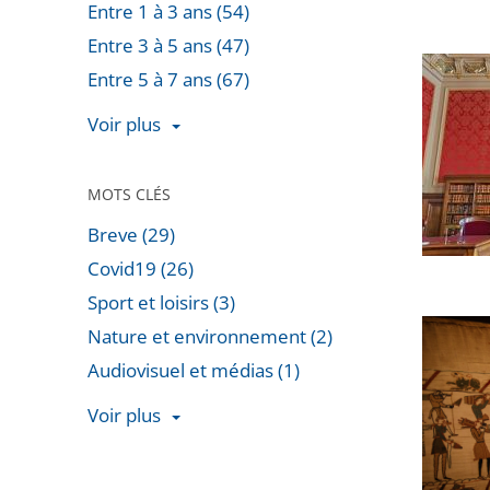
Entre 1 à 3 ans (54)
d’État
Entre 3 à 5 ans (47)
confirm
[Décryp
Entre 5 à 7 ans (67)
l’arrêt
Covid-
de
Voir plus
19
la
:
CAA
retour
MOTS CLÉS
de
en
Toulous
Breve (29)
chiffres
autoris
Covid19 (26)
sur
la
Sport et loisirs (3)
un
reprise
Prêt
Nature et environnement (2)
an
du
de
Audiovisuel et médias (1)
de
projet
la
recours
Voir plus
Tapisse
devant
Passer
de
le
les
Bayeux