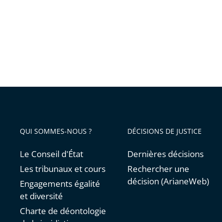
n’a
pas
à
faire
l’objet
d’un
débat
public
QUI SOMMES-NOUS ?
DÉCISIONS DE JUSTICE
Le Conseil d'État
Dernières décisions
Les tribunaux et cours
Rechercher une
décision (ArianeWeb)
Engagements égalité
et diversité
Charte de déontologie