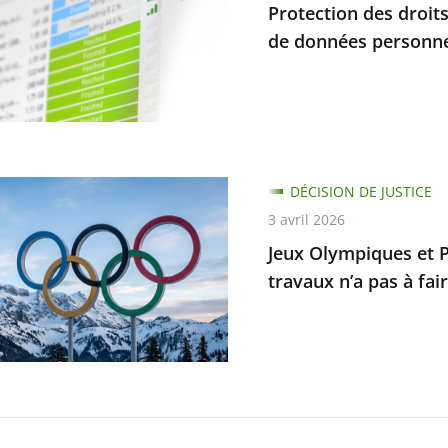
Protection des droits
r
de données personnel
e
ait
ion
DÉCISION DE JUSTICE
ent
ques
3 avril 2026
Jeux Olympiques et P
s
piques
travaux n’a pas à fair
elles
ble