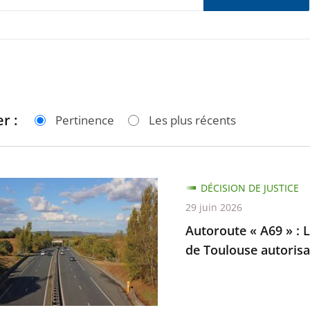
r :
Pertinence
Les plus récents
te
DÉCISION DE JUSTICE
29 juin 2026
Autoroute « A69 » : L
de Toulouse autorisan