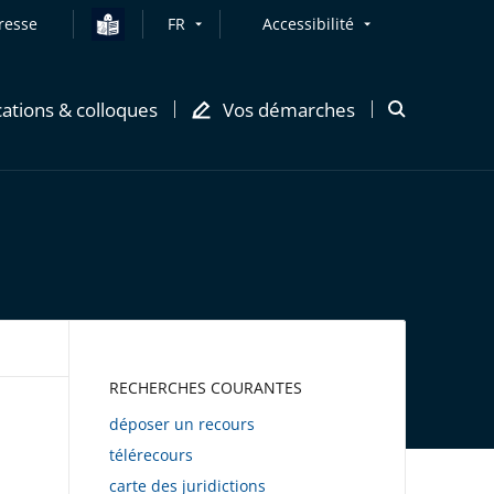
resse
FR
Accessibilité
cations & colloques
Vos démarches
Ouvrir
la
modale
de
recherche
AWEB
RECHERCHES COURANTES
déposer un recours
télérecours
carte des juridictions