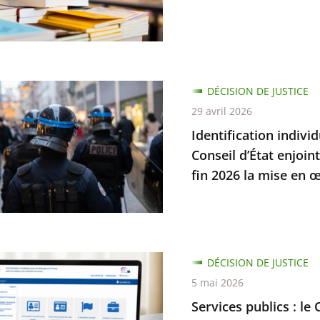
es
s
on
s
.
nement
cation
DÉCISION DE JUSTICE
t
elle
29 avril 2026
dre
Identification indivi
s
Conseil d’État enjoin
tion
fin 2026 la mise en œ
mes
n
s
DÉCISION DE JUSTICE
5 mai 2026
Services publics : le 