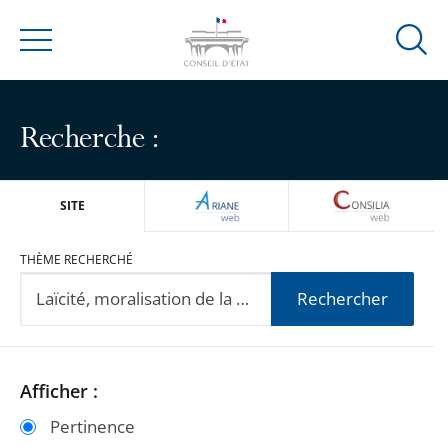
Ouvrir
Menu
la
modal
de
Recherche :
reche
ARIANEWEB
CONSILIA
SITE
THÈME RECHERCHÉ
Rechercher
Passer
Passer
Afficher :
les
les
Pertinence
filtres
filtres