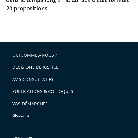
le
20 propositions
Conseil
d’État
formule
20
propositions
QUI SOMMES-NOUS ?
DÉCISIONS DE JUSTICE
AVIS CONSULTATIFS
PUBLICATIONS & COLLOQUES
VOS DÉMARCHES
Glossaire