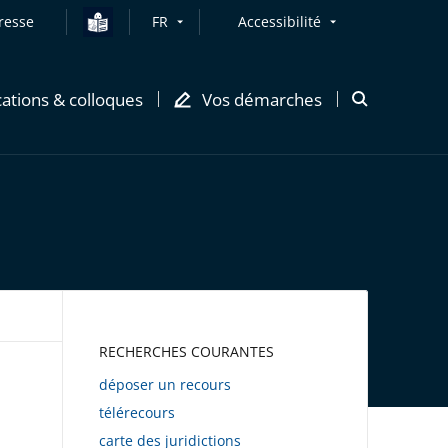
resse
FR
Accessibilité
cations & colloques
Vos démarches
Ouvrir
la
modale
de
recherche
AWEB
RECHERCHES COURANTES
déposer un recours
télérecours
carte des juridictions