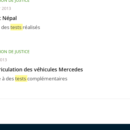
ION DE JUSTICE
r 2013
t Népal
t des
tests
réalisés
ION DE JUSTICE
2013
iculation des véhicules Mercedes
 à des
tests
complémentaires