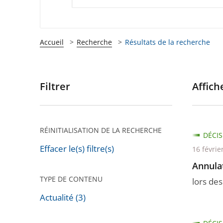
Accueil
Recherche
Résultats de la recherche
Filtrer
Affiche
Passer
les
filtres
pour
RÉINITIALISATION DE LA RECHERCHE
DÉCIS
arriver
Effacer le(s) filtre(s)
16 févrie
après
Annulat
TYPE DE CONTENU
lors de
Actualité (3)
Passer