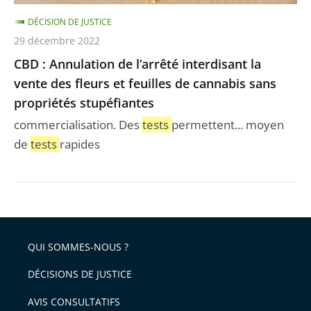
fleurs
DÉCISION DE JUSTICE
et
29 décembre 2022
feuilles
CBD : Annulation de l’arrêté interdisant la
de
vente des fleurs et feuilles de cannabis sans
cannabis
propriétés stupéfiantes
sans
propriétés
commercialisation. Des
tests
permettent... moyen
stupéfiantes
de
tests
rapides
QUI SOMMES-NOUS ?
DÉCISIONS DE JUSTICE
AVIS CONSULTATIFS