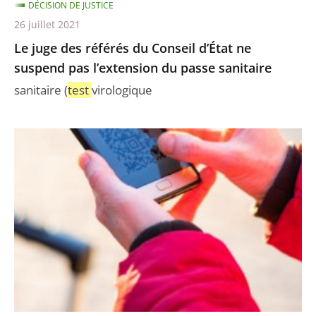
DÉCISION DE JUSTICE
l’extension
26 juillet 2021
du
Le juge des référés du Conseil d’État ne
passe
suspend pas l’extension du passe sanitaire
sanitaire
sanitaire (
test
virologique
Le
Conseil
d’État
ne
suspend
pas
le
passe
sanitaire