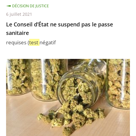
DÉCISION DE JUSTICE
6 juillet 2021
Le Conseil d’État ne suspend pas le passe
sanitaire
requises (
test
négatif
CBD
:
Annulation
de
l’arrêté
interdisant
la
vente
des