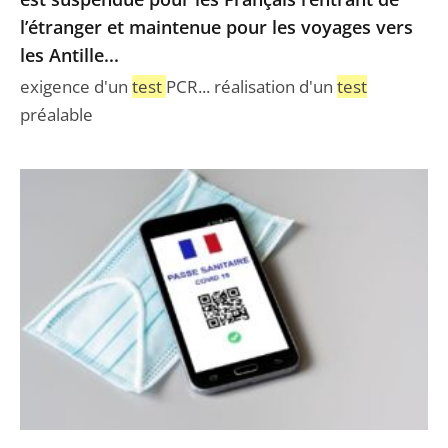
l’étranger
l’étranger et maintenue pour les voyages vers
et
les Antille...
maintenue
pour
exigence d'un
test
PCR... réalisation d'un
test
les
préalable
voyages
vers
Le
les
juge
Antille...
des
référés
du
Conseil
d’État
ne
suspend
pas