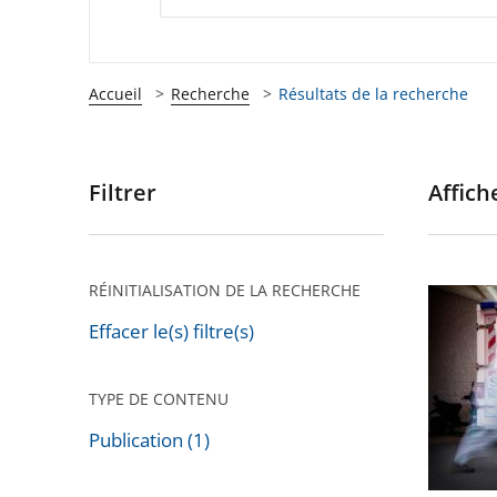
Accueil
Recherche
Résultats de la recherche
Filtrer
Affiche
Passer
les
filtres
pour
RÉINITIALISATION DE LA RECHERCHE
Les
arriver
états
Effacer le(s) filtre(s)
après
d’urgen
:
TYPE DE CONTENU
la
Publication (1)
démocra
Passer
sous