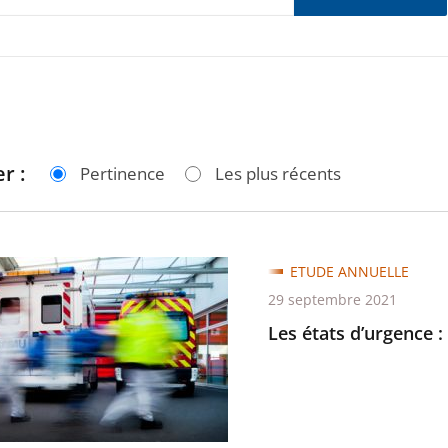
r :
Pertinence
Les plus récents
ETUDE ANNUELLE
29 septembre 2021
ce
Les états d’urgence 
tie