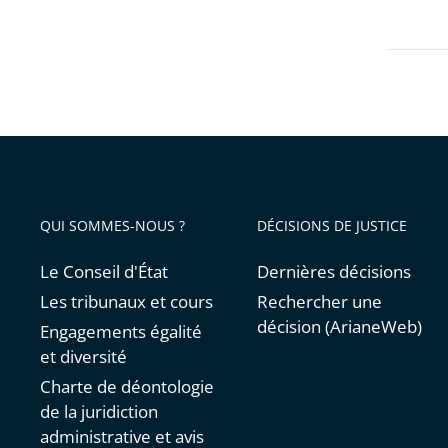
les
contrai
filtres
pour
arriver
avant
QUI SOMMES-NOUS ?
DÉCISIONS DE JUSTICE
Le Conseil d'État
Dernières décisions
Les tribunaux et cours
Rechercher une
décision (ArianeWeb)
Engagements égalité
et diversité
Charte de déontologie
de la juridiction
administrative et avis