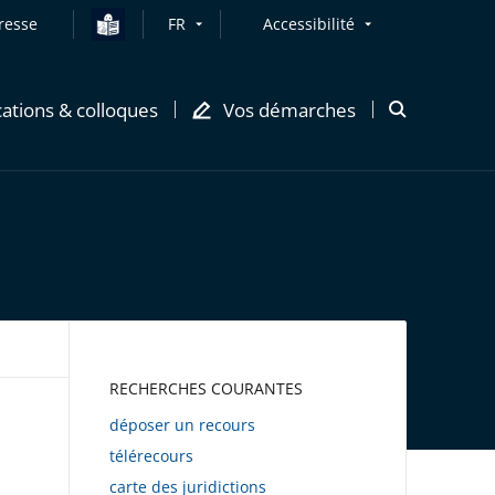
resse
FR
Accessibilité
cations & colloques
Vos démarches
Ouvrir
la
modale
de
recherche
AWEB
RECHERCHES COURANTES
déposer un recours
télérecours
carte des juridictions