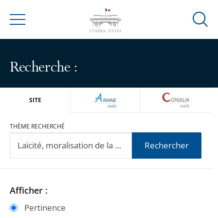
Ouvrir
Menu
la
modal
de
Recherche :
reche
ARIANEWEB
CONSILIA
SITE
THÈME RECHERCHÉ
Rechercher
Passer
Passer
Afficher :
les
les
Pertinence
filtres
filtres