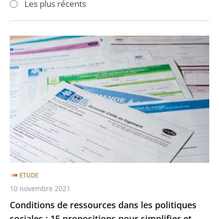
Les plus récents
pour
pour
arriver
arriver
après
avant
Conditions
de
ressources
dans
les
politiques
sociales
:
15
propositions
ETUDE
pour
10 novembre 2021
simplifier
Conditions de ressources dans les politiques
et
sociales : 15 propositions pour simplifier et