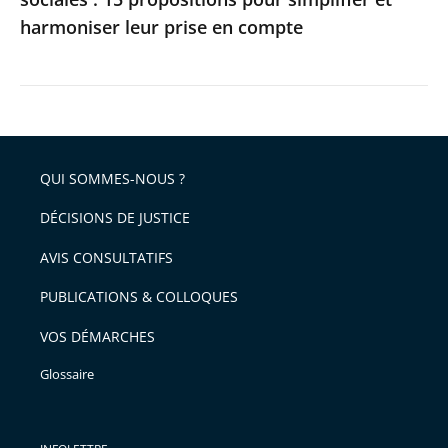
harmoniser
harmoniser leur prise en compte
leur
prise
en
compte
QUI SOMMES-NOUS ?
DÉCISIONS DE JUSTICE
AVIS CONSULTATIFS
PUBLICATIONS & COLLOQUES
VOS DÉMARCHES
Glossaire