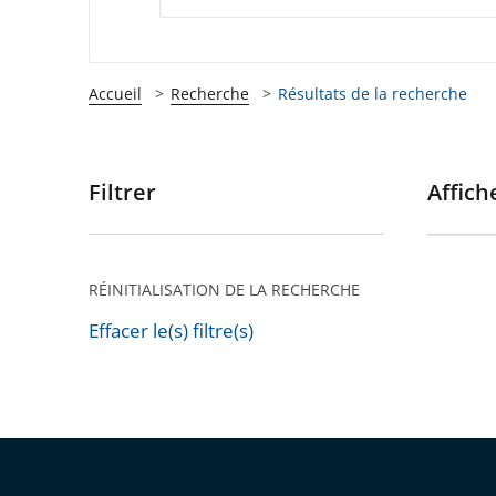
Accueil
Recherche
Résultats de la recherche
Filtrer
Affiche
Passer
les
filtres
pour
RÉINITIALISATION DE LA RECHERCHE
arriver
Effacer le(s) filtre(s)
après
Passer
les
filtres
pour
arriver