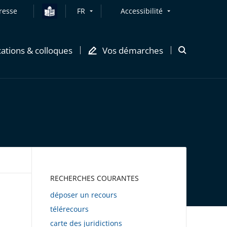
resse
FR
Accessibilité
cations & colloques
Vos démarches
Ouvrir
la
modale
de
recherche
AWEB
RECHERCHES COURANTES
déposer un recours
télérecours
carte des juridictions