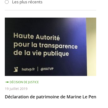
Les plus récents
pour
pour
arriver
arriver
après
avant
Déclaration
de
patrimoine
de
Marine
Le
Pen
DÉCISION DE JUSTICE
19 juillet 2019
Déclaration de patrimoine de Marine Le Pen