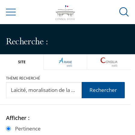
Ouvrir
Menu
la
modal
de
Recherche :
reche
ARIANEWEB
CONSILIA
SITE
THÈME RECHERCHÉ
Rechercher
Passer
Passer
Afficher :
les
les
Pertinence
filtres
filtres