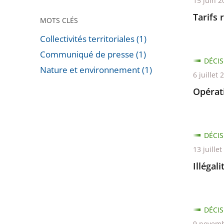
15 juin 2
Tarifs 
MOTS CLÉS
Collectivités territoriales (1)
Communiqué de presse (1)
DÉCIS
Nature et environnement (1)
6 juillet 
Passer
Opérati
les
filtres
pour
DÉCIS
arriver
13 juille
avant
Illégal
DÉCIS
9 novemb