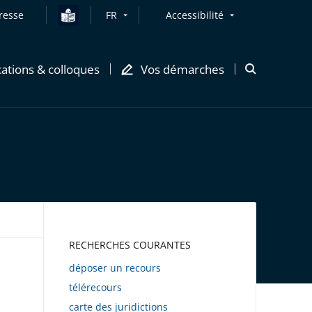
resse
FR
Accessibilité
cations & colloques
Vos démarches
Ouvrir
la
modale
de
recherche
AWEB
RECHERCHES COURANTES
déposer un recours
télérecours
carte des juridictions