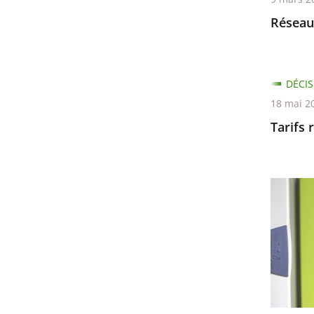
Réseaux
DÉCIS
18 mai 2
Tarifs 
Installa
de
compte
«
Linky
»