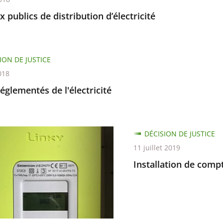
 publics de distribution d’électricité
ION DE JUSTICE
018
réglementés de l'électricité
tion
DÉCISION DE JUSTICE
11 juillet 2019
urs
Installation de comp