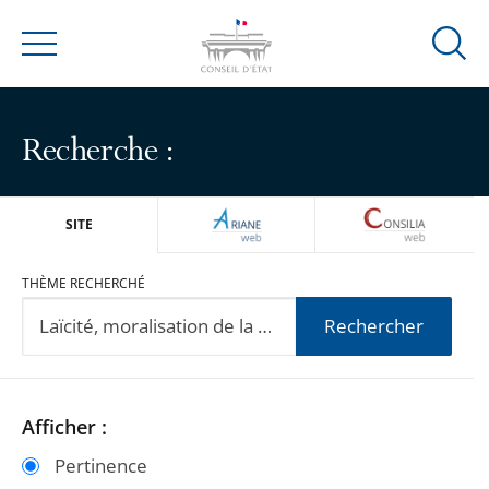
Ouvrir
Menu
la
modal
de
Recherche :
reche
ARIANEWEB
CONSILIA
SITE
THÈME RECHERCHÉ
Rechercher
Passer
Passer
Afficher :
les
les
Pertinence
filtres
filtres