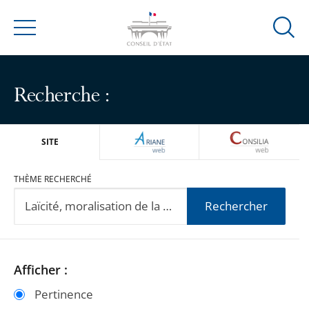
Ouvrir
Menu
la
modal
de
Recherche :
reche
ARIANEWEB
CONSILIA
SITE
THÈME RECHERCHÉ
Rechercher
Passer
Passer
Afficher :
les
les
Pertinence
filtres
filtres