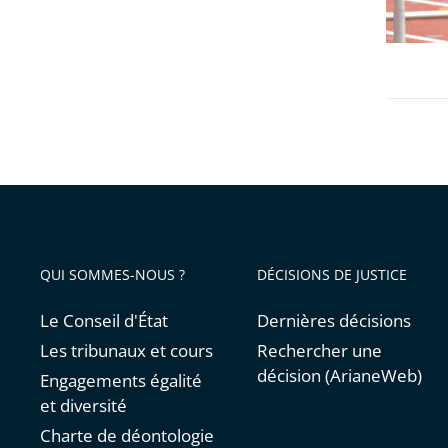
recours
de
l’athlète
Ophélie
Claude-
Boxber
contre
sa
suspens
provisoi
QUI SOMMES-NOUS ?
DÉCISIONS DE JUSTICE
Le Conseil d'État
Dernières décisions
Les tribunaux et cours
Rechercher une
décision (ArianeWeb)
Engagements égalité
et diversité
Charte de déontologie