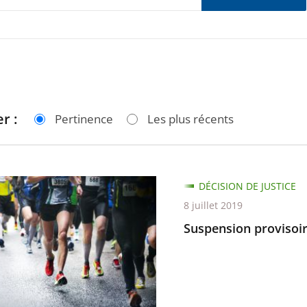
r :
Pertinence
Les plus récents
ion
DÉCISION DE JUSTICE
re
8 juillet 2019
Suspension provisoi
ce