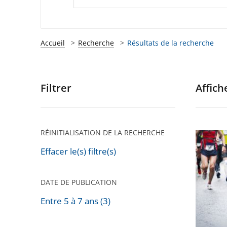
Accueil
Recherche
Résultats de la recherche
Filtrer
Affiche
Passer
les
filtres
pour
RÉINITIALISATION DE LA RECHERCHE
Suspens
arriver
provisoi
Effacer le(s) filtre(s)
après
de
Clémen
DATE DE PUBLICATION
Calvin
Entre 5 à 7 ans (3)