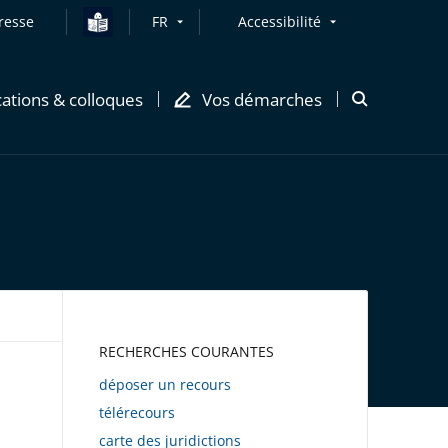
resse
FR
Accessibilité
cations & colloques
Vos démarches
Ouvrir
la
modale
de
recherche
AWEB
RECHERCHES COURANTES
déposer un recours
télérecours
carte des juridictions