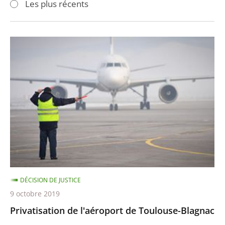
Les plus récents
pour
pour
arriver
arriver
après
avant
Privatisation
de
l'aéroport
de
Toulouse-
Blagnac
DÉCISION DE JUSTICE
9 octobre 2019
Privatisation de l'aéroport de Toulouse-Blagnac