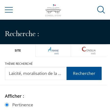
Ouvrir
Menu
la
modal
de
Recherche :
reche
ARIANEWEB
CONSILIA
SITE
THÈME RECHERCHÉ
Rechercher
Passer
Passer
Afficher :
les
les
Pertinence
filtres
filtres