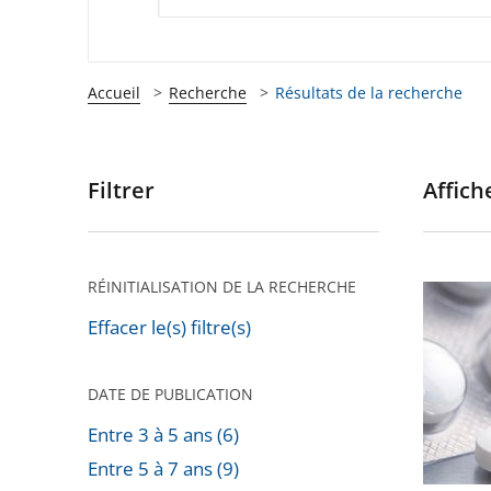
Accueil
Recherche
Résultats de la recherche
Filtrer
Affiche
Passer
les
filtres
pour
RÉINITIALISATION DE LA RECHERCHE
Doses
arriver
d’hydro
Effacer le(s) filtre(s)
après
et
tests
DATE DE PUBLICATION
de
Entre 3 à 5 ans (6)
dépista
Entre 5 à 7 ans (9)
au