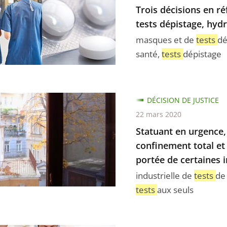
Trois décisions en ré
tests dépistage, hyd
masques et de
tests
dé
l
santé,
tests
dépistage
ionnels
t
DÉCISION DE JUSTICE
22 mars 2020
ge,
,
Statuant en urgence, 
chloroquine
confinement total et
portée de certaines i
industrielle de
tests
de
tests
aux seuls
de