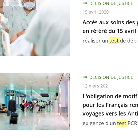
DÉCISION DE JUSTICE
ement
15 avril 2020
Accès aux soins des
en référé du 15 avril
nes
réaliser un
test
de dépi
t
nement
r
tion
DÉCISION DE JUSTICE
n
12 mars 2021
L'obligation de moti
ux
es
pour les Français ren
voyages vers les Antil
exigence d'un
test
PCR.
due