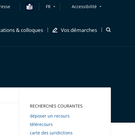
resse
FR
Accessibilité
cations & colloques
Vos démarches
Ouvrir
la
modale
de
recherche
AWEB
RECHERCHES COURANTES
déposer un recours
télérecours
carte des juridictions