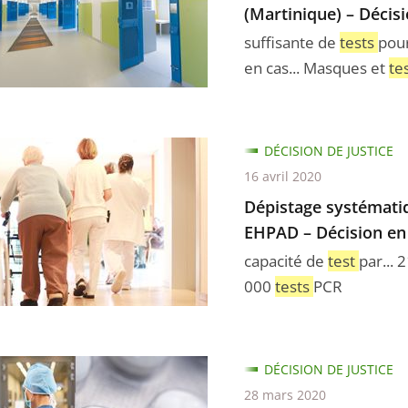
(Martinique) – Décis
ge
suffisante de
tests
pour
en cas... Masques et
te
ge
DÉCISION DE JUSTICE
tique
16 avril 2020
ique)
Dépistage systématiq
EHPAD – Décision en 
n
capacité de
test
par... 
nes
000
tests
PCR
t
DÉCISION DE JUSTICE
ns
28 mars 2020
n