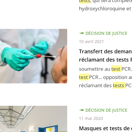
tests
, qui sera complét
hydroxychloroquine e
oupe
rt
DÉCISION DE JUSTICE
n
10 avril 2021
eurs
Transfert des demand
réclamant des tests
soumettre au
test
PCR.
test
PCR... opposition 
réclamant des
tests
PC
nt
s
DÉCISION DE JUSTICE
11 mai 2020
Masques et tests de 