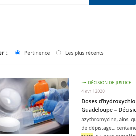
r :
Pertinence
Les plus récents
DÉCISION DE JUSTICE
xychloroquine
4 avril 2020
Doses d’hydroxychlo
Guadeloupe – Décisio
azythromycine, ainsi q
ge
de dépistage... centain