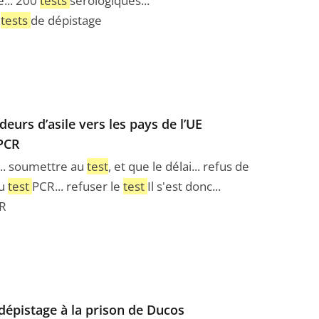
é... 200
tests
sérologiques...
t
tests
de dépistage
eurs d’asile vers les pays de l’UE
 PCR
.. soumettre au
test
, et que le délai... refus de
au
test
PCR... refuser le
test
Il s'est donc...
R
dépistage à la prison de Ducos