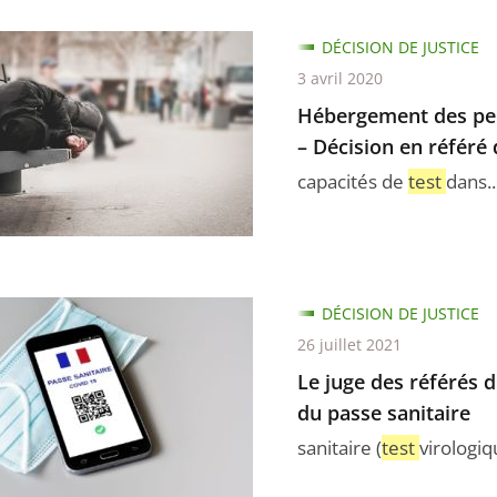
ement
DÉCISION DE JUSTICE
3 avril 2020
s
nes
Hébergement des per
t
– Décision en référé 
capacités de
test
dans..
er
nue
DÉCISION DE JUSTICE
26 juillet 2021
Le juge des référés d
n
du passe sanitaire
sanitaire (
test
virologi