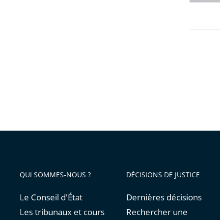
d’État
2
ne
avril
suspen
pas
l’extens
du
passe
sanitair
QUI SOMMES-NOUS ?
DÉCISIONS DE JUSTICE
Le Conseil d'État
Dernières décisions
Les tribunaux et cours
Rechercher une