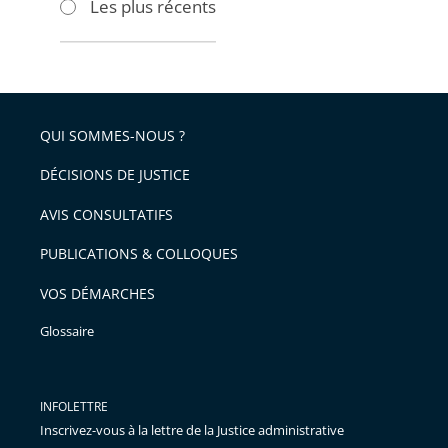
Les plus récents
pour
pour
arriver
arriver
après
avant
QUI SOMMES-NOUS ?
DÉCISIONS DE JUSTICE
AVIS CONSULTATIFS
PUBLICATIONS & COLLOQUES
VOS DÉMARCHES
Glossaire
INFOLETTRE
Inscrivez-vous à la lettre de la Justice administrative