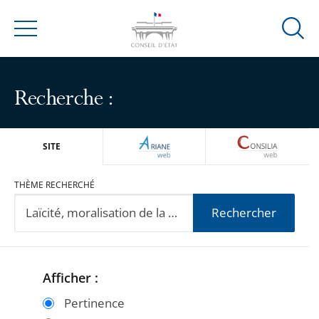
Ouvrir
Menu
la
modal
de
Recherche :
reche
ARIANEWEB
CONSILIA
SITE
THÈME RECHERCHÉ
Rechercher
Afficher :
Passer
Passer
les
les
Pertinence
filtres
filtres