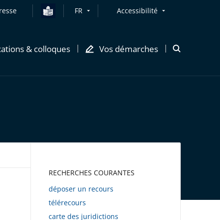
resse
FR
Accessibilité
cations & colloques
Vos démarches
Ouvrir
la
modale
de
recherche
AWEB
RECHERCHES COURANTES
déposer un recours
télérecours
carte des juridictions