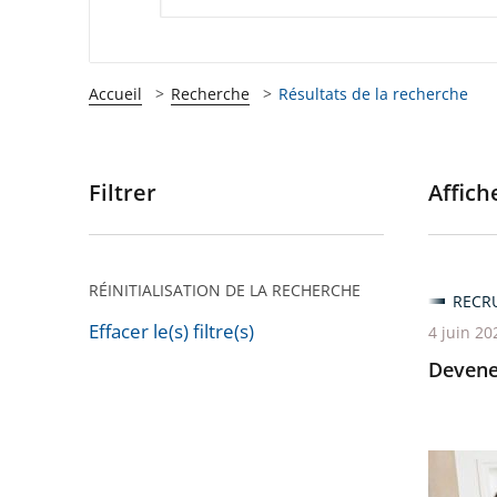
Accueil
Recherche
Résultats de la recherche
Filtrer
Affiche
Passer
les
filtres
pour
RÉINITIALISATION DE LA RECHERCHE
RECR
arriver
Effacer le(s) filtre(s)
4 juin 20
après
Passer
Devenez
les
filtres
pour
Devene
arriver
magistr