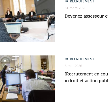
z
RECRUTEMENT
ement
ur
31 mars 2026
Devenez assesseur e
ure
tement
RECRUTEMENT
5 mai 2026
[Recrutement en cour
z
« droit et action pub
er
ère