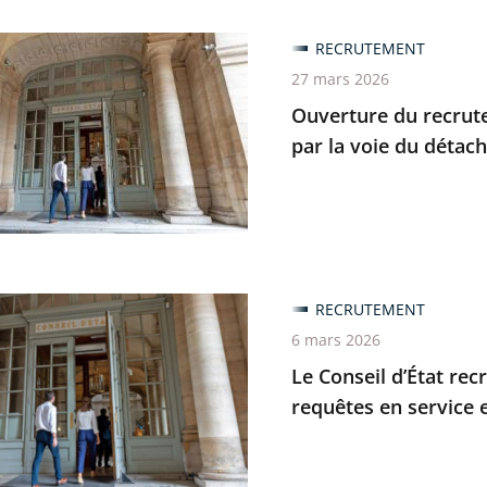
re
RECRUTEMENT
27 mars 2026
ement
Ouverture du recrute
e
par la voie du déta
r
e
RECRUTEMENT
6 mars 2026
Le Conseil d’État rec
requêtes en service 
ement