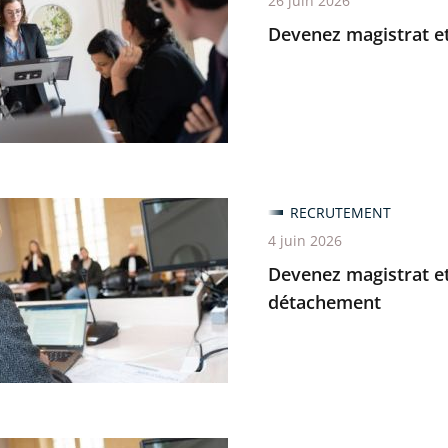
26 juin 2026
Devenez magistrat et
ate
ratif
s
z
RECRUTEMENT
at
4 juin 2026
Devenez magistrat et
ate
détachement
ratif