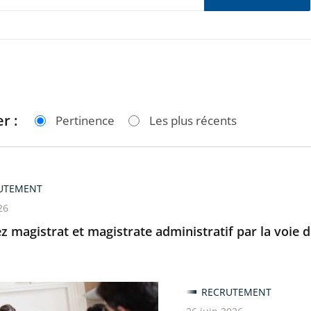
r :
Pertinence
Les plus récents
UTEMENT
26
 magistrat et magistrate administratif par la voie d
z
RECRUTEMENT
at