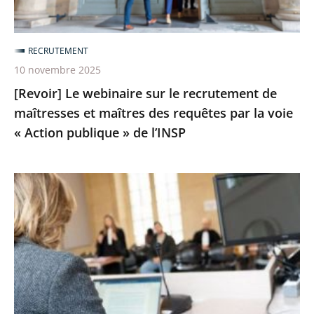
et
maîtres
RECRUTEMENT
des
10 novembre 2025
requêtes
[Revoir] Le webinaire sur le recrutement de
par
maîtresses et maîtres des requêtes par la voie
la
« Action publique » de l’INSP
voie
«
Action
Liste
publique
des
»
candidats
de
présélectionnés
l’INSP
pour
un
détachement