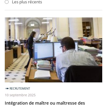
Les plus récents
pour
pour
arriver
arriver
après
avant
Intégration
de
maître
ou
maîtresse
des
requêtes
en
service
extraordinaire
dans
RECRUTEMENT
le
10 septembre 2025
grade
Intégration de maître ou maîtresse des