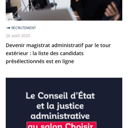
:
la
liste
RECRUTEMENT
des
26 août 2025
candidats
Devenir magistrat administratif par le tour
présélectionnés
extérieur : la liste des candidats
est
présélectionnés est en ligne
en
ligne
Emploi
:
le
Conseil
d’État
et