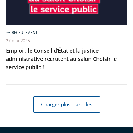
la
justice
administrative
recrutent
RECRUTEMENT
au
27 mai 2025
salon
Emploi : le Conseil d’État et la justice
Choisir
administrative recrutent au salon Choisir le
le
service public !
service
public
!
Charger plus d'articles