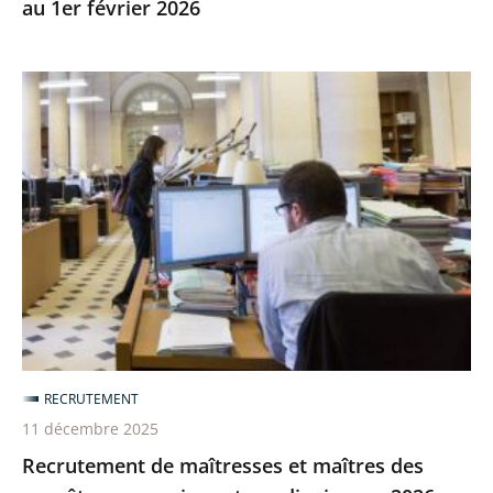
au 1er février 2026
Recrutement
de
maîtresses
et
maîtres
des
requêtes
en
service
extraordinaire
sur
RECRUTEMENT
2026
11 décembre 2025
Recrutement de maîtresses et maîtres des