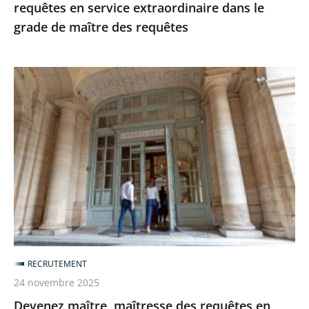
de
requêtes en service extraordinaire dans le
maître
grade de maître des requêtes
des
requêtes
Devenez
maître,
maîtresse
des
requêtes
en
service
extraordinaire
«
voie
RECRUTEMENT
action
24 novembre 2025
publique
Devenez maître, maîtresse des requêtes en
»