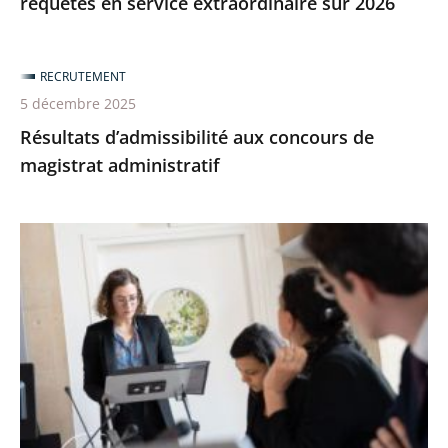
requêtes en service extraordinaire sur 2026
RECRUTEMENT
5 décembre 2025
Résultats d’admissibilité aux concours de
magistrat administratif
Résultats
d’admission
aux
concours
interne
et
externe
des