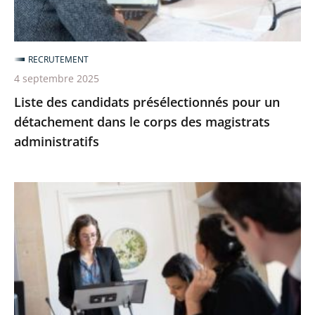
dans
le
corps
RECRUTEMENT
des
4 septembre 2025
magistrats
Liste des candidats présélectionnés pour un
administratifs
détachement dans le corps des magistrats
administratifs
Devenir
magistrat
administratif
par
le
tour
extérieur