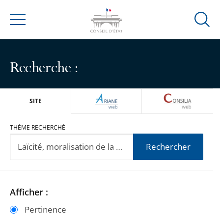
Ouvrir
Menu
la
modal
de
Recherche :
reche
ARIANEWEB
CONSILIA
SITE
THÈME RECHERCHÉ
Rechercher
Passer
Passer
Afficher :
les
les
Pertinence
filtres
filtres