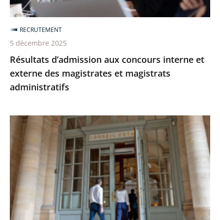
magistrates
et
RECRUTEMENT
magistrats
5 décembre 2025
administratifs
Résultats d’admission aux concours interne et
externe des magistrates et magistrats
administratifs
[Revoir]
Le
webinaire
sur
le
recrutement
de
maîtresses