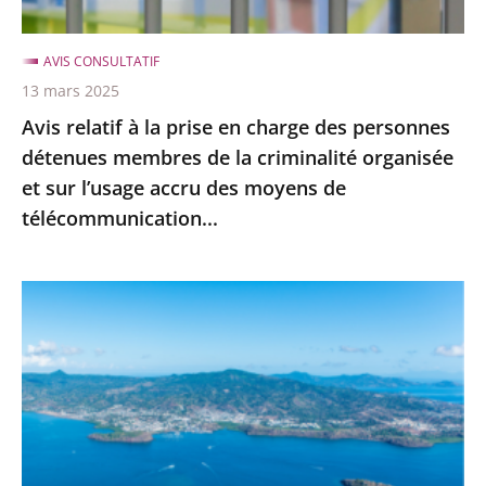
personnes
détenues
AVIS CONSULTATIF
membres
13 mars 2025
de
Avis relatif à la prise en charge des personnes
la
détenues membres de la criminalité organisée
criminalité
et sur l’usage accru des moyens de
organisée
télécommunication...
et
sur
l’usage
Avis
accru
portant
des
sur
moyens
un
de
projet
télécommunication...
de
loi