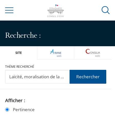
Ouvrir
Menu
la
modal
de
Recherche :
reche
ARIANEWEB
CONSILIA
SITE
THÈME RECHERCHÉ
Rechercher
Passer
Passer
Afficher :
les
les
Pertinence
filtres
filtres