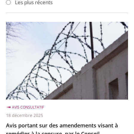
Les plus récents
pour
pour
arriver
arriver
après
avant
Avis
portant
sur
des
amendements
visant
à
remédier
à
la
AVIS CONSULTATIF
censure,
18 décembre 2025
par
Avis portant sur des amendements visant à
le
remédier à la censure, par le Conseil