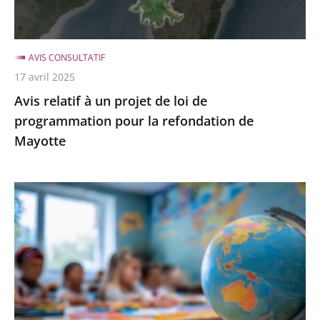
de
programmation
pour
AVIS CONSULTATIF
la
17 avril 2025
refondation
Avis relatif à un projet de loi de
de
programmation pour la refondation de
Mayotte
Mayotte
Avis
relatif
à
un
projet
de
loi