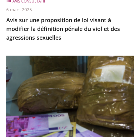
AVIS CONSULTATIF
définition
6 mars 2025
pénale
Avis sur une proposition de loi visant à
du
modifier la définition pénale du viol et des
viol
agressions sexuelles
et
des
agressions
Avis
sexuelles
relatif
à
un
projet
d’amendement
gouvernemental
à
l'article
16