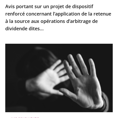
Avis portant sur un projet de dispositif
retenue
renforcé concernant l’application de la retenue
à
à la source aux opérations d’arbitrage de
la
dividende dites...
source
aux
opérations
Avis
d’arbitrage
sur
de
une
dividende
proposition
dites...
de
loi
visant
à
modifier
la