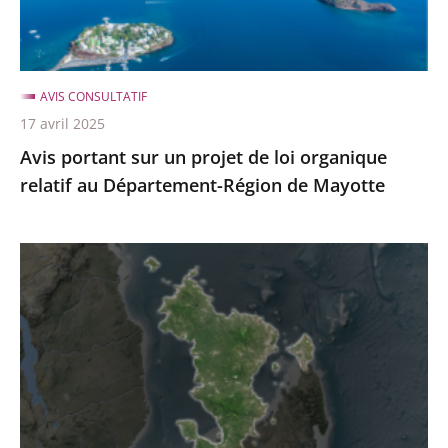
organique
relatif
au
AVIS CONSULTATIF
Département-
17 avril 2025
Région
Avis portant sur un projet de loi organique
de
relatif au Département-Région de Mayotte
Mayotte
Avis
relatif
à
un
projet
de
loi