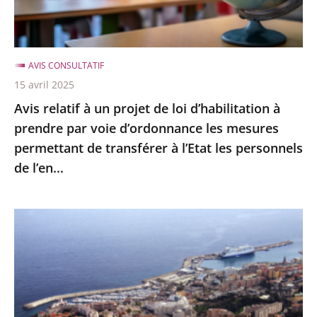
d’habilitation
à
prendre
AVIS CONSULTATIF
par
15 avril 2025
voie
Avis relatif à un projet de loi d’habilitation à
d’ordonnance
prendre par voie d’ordonnance les mesures
les
permettant de transférer à l’Etat les personnels
mesures
de l’en...
permettant
de
transférer
Avis
à
relatif
l’Etat
à
les
un
personnels
projet
de
de