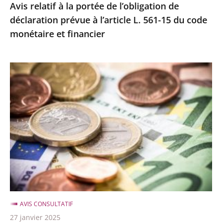
Avis relatif à la portée de l’obligation de
L.
déclaration prévue à l’article L. 561-15 du code
561-
monétaire et financier
15
du
code
Avis
monétaire
portant
et
sur
financier
un
projet
de
dispositif
renforcé
concernant
l’application
AVIS CONSULTATIF
de
27 janvier 2025
la