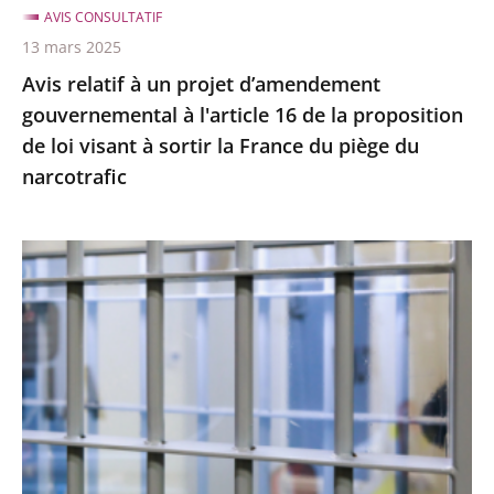
AVIS CONSULTATIF
de
13 mars 2025
la
Avis relatif à un projet d’amendement
proposition
gouvernemental à l'article 16 de la proposition
de
de loi visant à sortir la France du piège du
loi
narcotrafic
visant
à
sortir
Avis
la
relatif
France
à
du
la
piège
prise
du
en
narcotrafic
charge
des