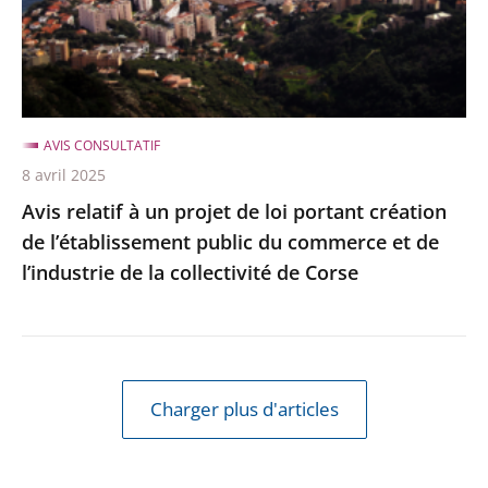
l’en...
loi
portant
création
de
AVIS CONSULTATIF
l’établissement
8 avril 2025
public
Avis relatif à un projet de loi portant création
du
de l’établissement public du commerce et de
commerce
l’industrie de la collectivité de Corse
et
de
l’industrie
de
la
Charger plus d'articles
collectivité
de
Corse