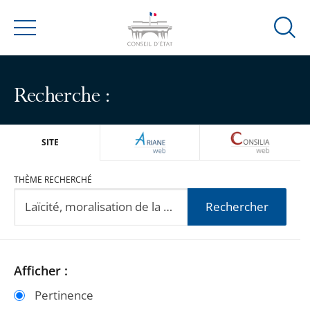
Ouvrir
Menu
la
modal
de
Recherche :
reche
ARIANEWEB
CONSILIA
SITE
THÈME RECHERCHÉ
Rechercher
Passer
Passer
Afficher :
les
les
Pertinence
filtres
filtres