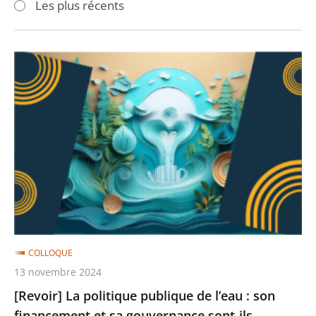
Les plus récents
pour
pour
arriver
arriver
après
avant
[Revoir]
La
politique
publique
de
l’eau
:
son
financement
et
COLLOQUE
sa
13 novembre 2024
gouvernance
[Revoir] La politique publique de l’eau : son
sont-
financement et sa gouvernance sont-ils