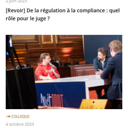
2 juin 2023
le
[Revoir] De la régulation à la compliance : quel
juge
rôle pour le juge ?
?
[Revoir]
Nuit
du
Droit
:
le
Conseil
d’État
(re)fait
sa
COLLOQUE
télé
4 octobre 2023
!