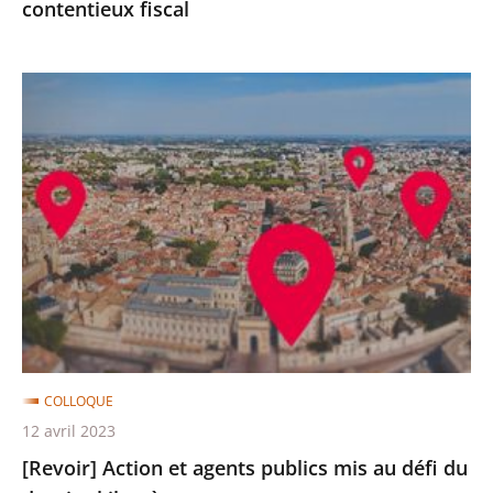
contentieux fiscal
[Revoir]
Action
et
agents
publics
mis
au
défi
du
dernier
kilomètre
COLLOQUE
12 avril 2023
[Revoir] Action et agents publics mis au défi du