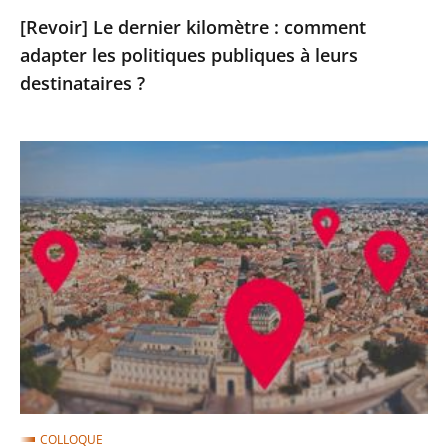
destinataires
[Revoir] Le dernier kilomètre : comment
?
adapter les politiques publiques à leurs
destinataires ?
[Revoir]
Penser
le
dernier
kilomètre
dès
le
premier
(clôture
du
cycle)
COLLOQUE