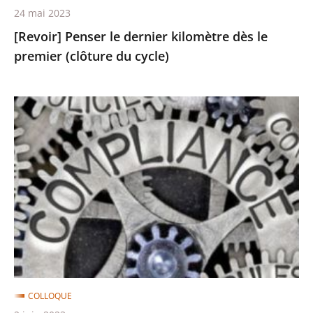
24 mai 2023
[Revoir] Penser le dernier kilomètre dès le
premier (clôture du cycle)
[Revoir]
De
la
régulation
à
la
compliance
:
quel
rôle
COLLOQUE
pour