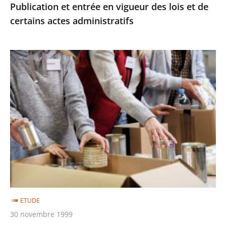
Publication et entrée en vigueur des lois et de
certains actes administratifs
Les
associations
reconnues
d'utilité
publique
ETUDE
30 novembre 1999