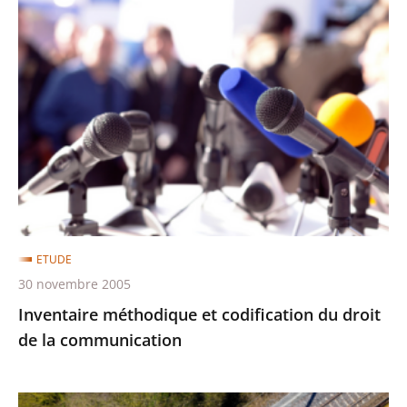
Inventaire
méthodique
et
codification
du
droit
de
la
communication
ETUDE
30 novembre 2005
Inventaire méthodique et codification du droit
de la communication
L'utilité