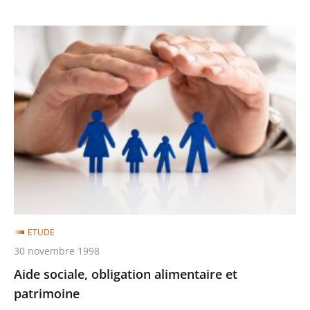
Aide
sociale,
obligation
alimentaire
et
patrimoine
ETUDE
30 novembre 1998
Aide sociale, obligation alimentaire et
patrimoine