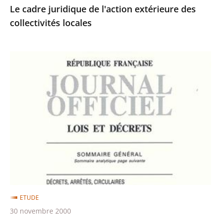
Le cadre juridique de l'action extérieure des
collectivités locales
Publication
et
entrée
en
vigueur
des
lois
et
de
certains
actes
ETUDE
administratifs
30 novembre 2000