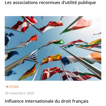
Les associations reconnues d'utilité publique
Influence
internationale
du
droit
français
ETUDE
30 novembre 2000
Influence internationale du droit français