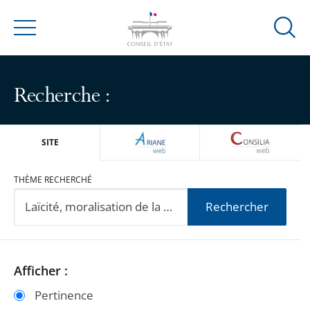
Ouvrir
Menu
la
modal
de
Recherche :
reche
ARIANEWEB
CONSILIA
SITE
THÈME RECHERCHÉ
Rechercher
Passer
Passer
Afficher :
les
les
Pertinence
filtres
filtres