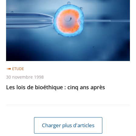
de
bioéthique
:
cinq
ans
après
ETUDE
30 novembre 1998
Les lois de bioéthique : cinq ans après
Charger plus d'articles