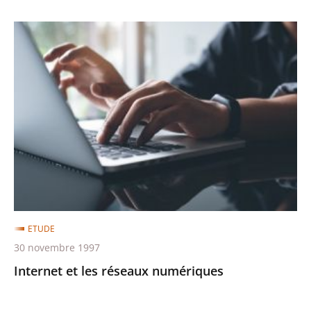
Internet
et
les
réseaux
numériques
ETUDE
30 novembre 1997
Internet et les réseaux numériques