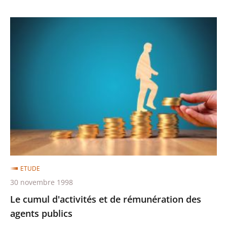
Le
cumul
d'activités
et
de
rémunération
des
agents
publics
ETUDE
30 novembre 1998
Le cumul d'activités et de rémunération des
agents publics