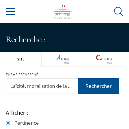
Ouvrir
Menu
la
modal
de
Recherche :
reche
ARIANEWEB
CONSILIA
SITE
THÈME RECHERCHÉ
Rechercher
Passer
Passer
Afficher :
les
les
Pertinence
filtres
filtres