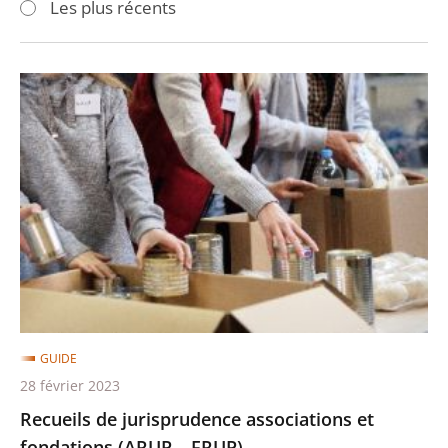
Les plus récents
pour
pour
arriver
arriver
après
avant
Recueils
de
jurisprudence
associations
et
fondations
(ARUP
–
FRUP)
GUIDE
28 février 2023
Recueils de jurisprudence associations et
fondations (ARUP – FRUP)