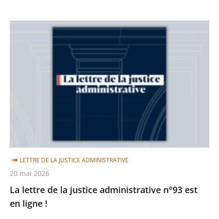
La
lettre
de
la
justice
administrative
n°93
est
en
ligne
LETTRE DE LA JUSTICE ADMINISTRATIVE
!
20 mai 2026
La lettre de la justice administrative n°93 est
en ligne !