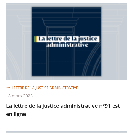
La
lettre
de
la
justice
administrative
n°91
est
en
ligne
LETTRE DE LA JUSTICE ADMINISTRATIVE
!
18 mars 2026
La lettre de la justice administrative n°91 est
en ligne !