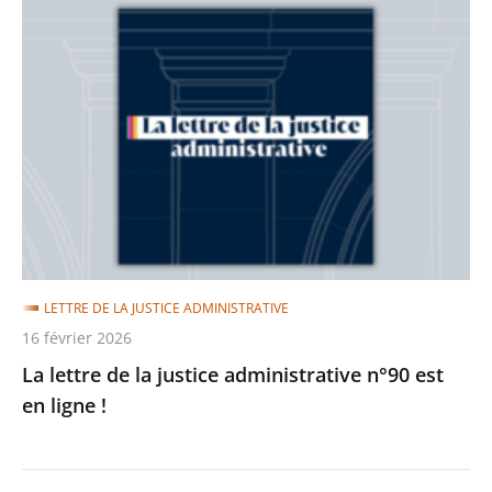
La
lettre
de
la
justice
administrative
n°90
est
en
ligne
LETTRE DE LA JUSTICE ADMINISTRATIVE
!
16 février 2026
La lettre de la justice administrative n°90 est
en ligne !