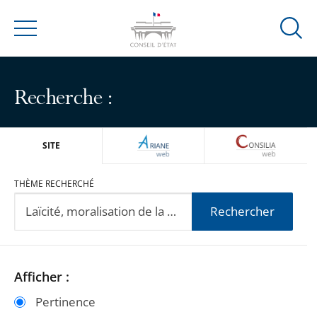
Ouvrir
Menu
la
modal
de
Recherche :
reche
ARIANEWEB
CONSILIA
SITE
THÈME RECHERCHÉ
Rechercher
Passer
Passer
Afficher :
les
les
Pertinence
filtres
filtres