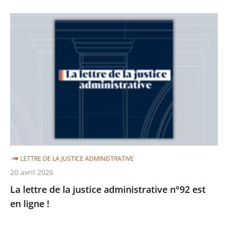
La
lettre
de
la
justice
administrative
n°92
est
en
ligne
LETTRE DE LA JUSTICE ADMINISTRATIVE
!
20 avril 2026
La lettre de la justice administrative n°92 est
en ligne !