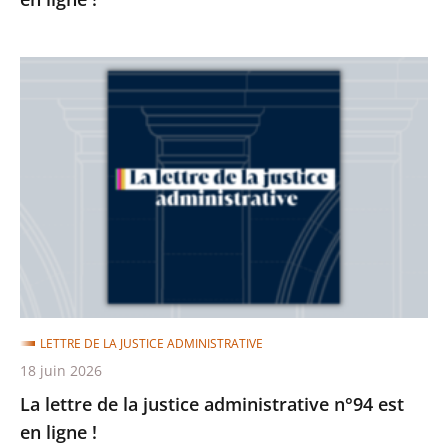
La
lettre
de
la
justice
administrative
n°94
est
en
ligne
LETTRE DE LA JUSTICE ADMINISTRATIVE
!
18 juin 2026
La lettre de la justice administrative n°94 est
en ligne !