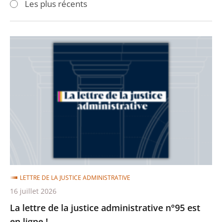
Les plus récents
pour
pour
arriver
arriver
après
avant
La
lettre
de
la
justice
administrative
n°95
est
en
ligne
LETTRE DE LA JUSTICE ADMINISTRATIVE
!
16 juillet 2026
La lettre de la justice administrative n°95 est
en ligne !