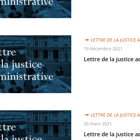
LETTRE DE LA JUSTICE 
19 décembre 2021
Lettre de la justice 
trative
LETTRE DE LA JUSTICE 
26 mars 2021
Lettre de la justice 