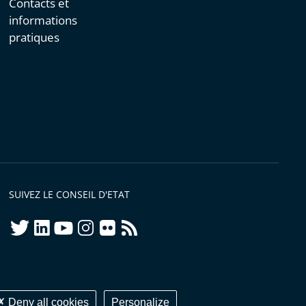
Contacts et
informations
pratiques
SUIVEZ LE CONSEIL D'ETAT
twitter
linkedIn
youtube
instagram
flickr
rss
ellement conforme
Deny all cookies
Personalize