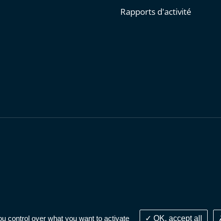
Rapports d'activité
personnelles
-
Publications administratives
-
Accessibilité : parti
ou control over what you want to activate
OK, accept all