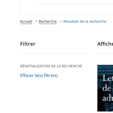
Accueil
Recherche
Résultats de la recherche
Filtrer
Affiche
Passer
les
filtres
pour
RÉINITIALISATION DE LA RECHERCHE
Lettre
arriver
de
Effacer le(s) filtre(s)
après
Passer
la
les
justice
filtres
adminis
pour
n°69
arriver