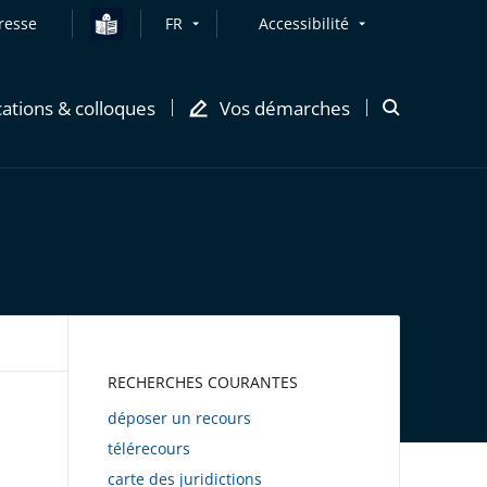
resse
FR
Accessibilité
cations & colloques
Vos démarches
Ouvrir
la
modale
de
recherche
AWEB
RECHERCHES COURANTES
déposer un recours
télérecours
carte des juridictions