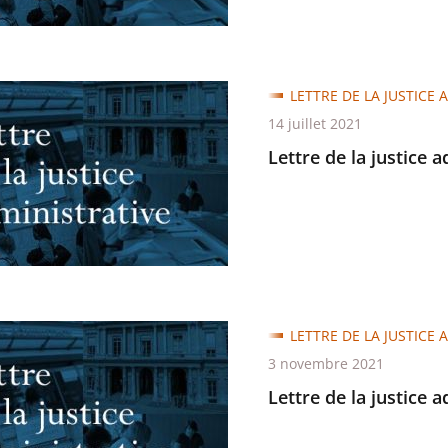
LETTRE DE LA JUSTICE 
14 juillet 2021
Lettre de la justice 
trative
LETTRE DE LA JUSTICE 
3 novembre 2021
Lettre de la justice 
trative